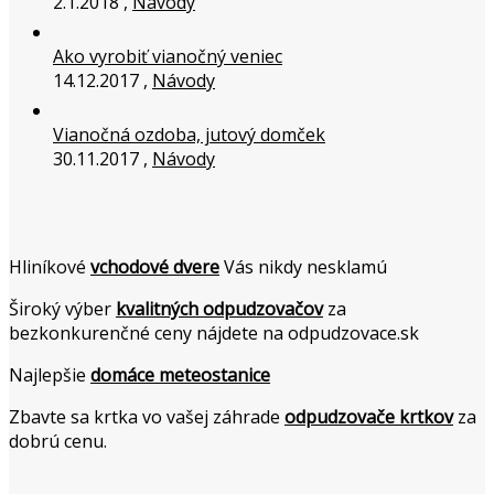
2.1.2018 ,
Návody
Ako vyrobiť vianočný veniec
14.12.2017 ,
Návody
Vianočná ozdoba, jutový domček
30.11.2017 ,
Návody
Hliníkové
vchodové dvere
Vás nikdy nesklamú
Široký výber
kvalitných odpudzovačov
za
bezkonkurenčné ceny nájdete na odpudzovace.sk
Najlepšie
domáce meteostanice
Zbavte sa krtka vo vašej záhrade
odpudzovače krtkov
za
dobrú cenu.