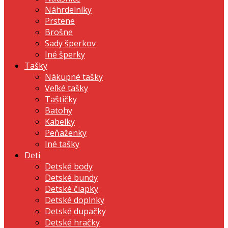
Náhrdelníky
Prstene
Brošne
Sady šperkov
Iné šperky
Tašky
Nákupné tašky
Veľké tašky
Taštičky
Batohy
Kabelky
Peňaženky
Iné tašky
Deti
Detské body
Detské bundy
Detské čiapky
Detské doplnky
Detské dupačky
Detské hračky