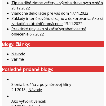
Tip na dlhé zimné večery – výroba drevených ozdôb
28.12.2022
Vianočné dekorácie pre váš dom
17.11.2022
Základy interiérového dizajnu a dekorovania: Ako si
zariadiť a zútulniť domácnosť
13.11.2022
Praktické tipy, ako si začať vyrábať vlastné
oblečenie
6.7.2022
Blogy, články:
Návody
Varíme
Posledné pridané blogy:
Slonia brošňa z polymérovej hliny
2.1.2018 ,
Návody
Ako vytvoriť venček