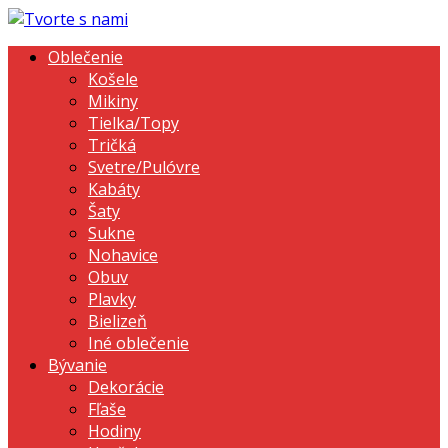
Oblečenie
Košele
Mikiny
Tielka/Topy
Tričká
Svetre/Pulóvre
Kabáty
Šaty
Sukne
Nohavice
Obuv
Plavky
Bielizeň
Iné oblečenie
Bývanie
Dekorácie
Fľaše
Hodiny