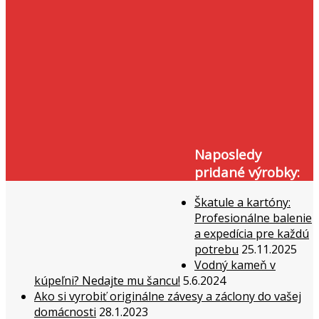
Naposledy
pridané výrobky:
Škatule a kartóny:
Profesionálne balenie
a expedícia pre každú
potrebu
25.11.2025
Vodný kameň v
kúpeľni? Nedajte mu šancu!
5.6.2024
Ako si vyrobiť originálne závesy a záclony do vašej
domácnosti
28.1.2023