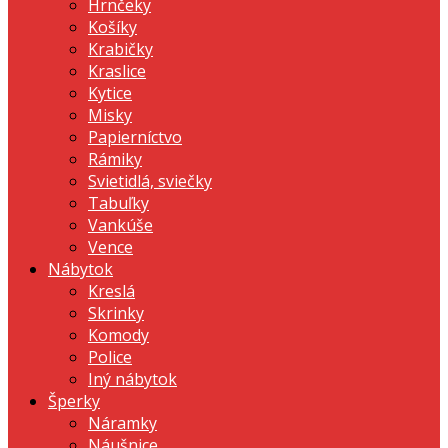
Hrnčeky
Košíky
Krabičky
Kraslice
Kytice
Misky
Papierníctvo
Rámiky
Svietidlá, sviečky
Tabuľky
Vankúše
Vence
Nábytok
Kreslá
Skrinky
Komody
Police
Iný nábytok
Šperky
Náramky
Náušnice