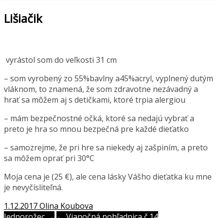
Lišiačik
vyrástol som do veľkosti 31 cm
– som vyrobený zo 55%bavlny a45%acryl, vyplnený dutým
vláknom, to znamená, že som zdravotne nezávadný a
hrať sa môžem aj s detičkami, ktoré trpia alergiou
– mám bezpečnostné očká, ktoré sa nedajú vybrať a
preto je hra so mnou bezpečná pre každé dieťatko
– samozrejme, že pri hre sa niekedy aj zašpiním, a preto
sa môžem oprať pri 30°C
Moja cena je (25 €), ale cena lásky Vášho dieťatka ku mne
je nevyčísliteľná.
1.12.2017
Olina Koubova
Jednorožec →
← Vianočná pohľadnica č.14