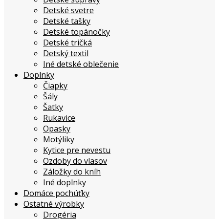
Detské svetre
Detské tašky
Detské topánočky
Detské tričká
Detský textil
Iné detské oblečenie
Doplnky
Čiapky
Šály
Šatky
Rukavice
Opasky
Motýliky
Kytice pre nevestu
Ozdoby do vlasov
Záložky do kníh
Iné doplnky
Domáce pochúťky
Ostatné výrobky
Drogéria