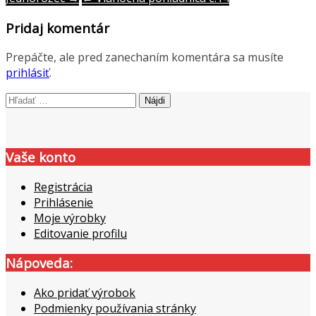
Post
navigation
Pridaj komentár
Prepáčte, ale pred zanechaním komentára sa musíte
prihlásiť
.
Hľadať:
Vaše konto
Registrácia
Prihlásenie
Moje výrobky
Editovanie profilu
Nápoveda:
Ako pridať výrobok
Podmienky používania stránky