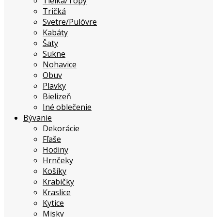
Tielka/Topy
Tričká
Svetre/Pulóvre
Kabáty
Šaty
Sukne
Nohavice
Obuv
Plavky
Bielizeň
Iné oblečenie
Bývanie
Dekorácie
Fľaše
Hodiny
Hrnčeky
Košíky
Krabičky
Kraslice
Kytice
Misky