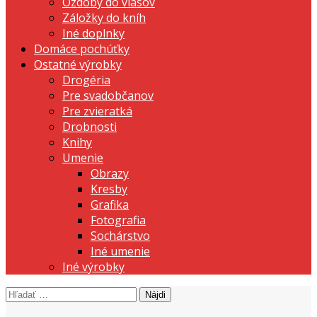
Ozdoby do vlasov
Záložky do kníh
Iné doplnky
Domáce pochúťky
Ostatné výrobky
Drogéria
Pre svadobčanov
Pre zvieratká
Drobnosti
Knihy
Umenie
Obrazy
Kresby
Grafika
Fotografia
Sochárstvo
Iné umenie
Iné výrobky
Hľadať:
prezentujeme vašu domácu tvorbu
Tvorte s nami