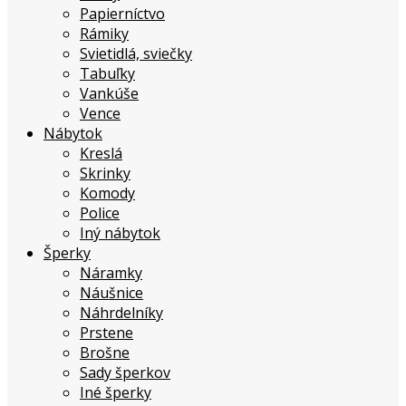
Papierníctvo
Rámiky
Svietidlá, sviečky
Tabuľky
Vankúše
Vence
Nábytok
Kreslá
Skrinky
Komody
Police
Iný nábytok
Šperky
Náramky
Náušnice
Náhrdelníky
Prstene
Brošne
Sady šperkov
Iné šperky