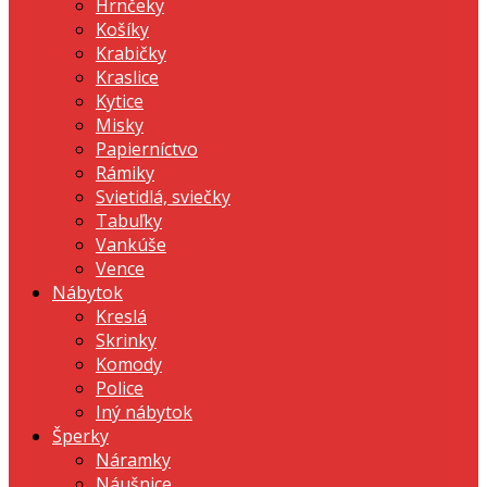
Hrnčeky
Košíky
Krabičky
Kraslice
Kytice
Misky
Papierníctvo
Rámiky
Svietidlá, sviečky
Tabuľky
Vankúše
Vence
Nábytok
Kreslá
Skrinky
Komody
Police
Iný nábytok
Šperky
Náramky
Náušnice