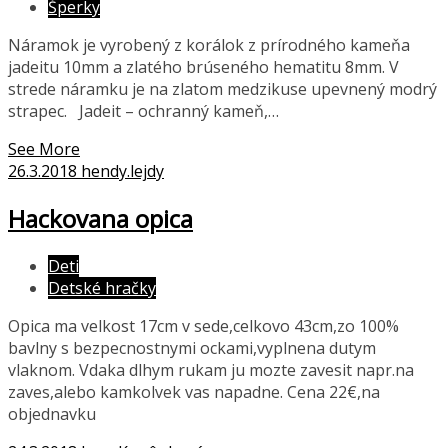
Šperky
Náramok je vyrobený z korálok z prírodného kameňa
jadeitu 10mm a zlatého brúseného hematitu 8mm. V
strede náramku je na zlatom medzikuse upevnený modrý
strapec. Jadeit – ochranný kameň,…
See More
26.3.2018
hendy.lejdy
Hackovana opica
Deti
Detské hračky
Opica ma velkost 17cm v sede,celkovo 43cm,zo 100%
bavlny s bezpecnostnymi ockami,vyplnena dutym
vlaknom. Vdaka dlhym rukam ju mozte zavesit napr.na
zaves,alebo kamkolvek vas napadne. Cena 22€,na
objednavku