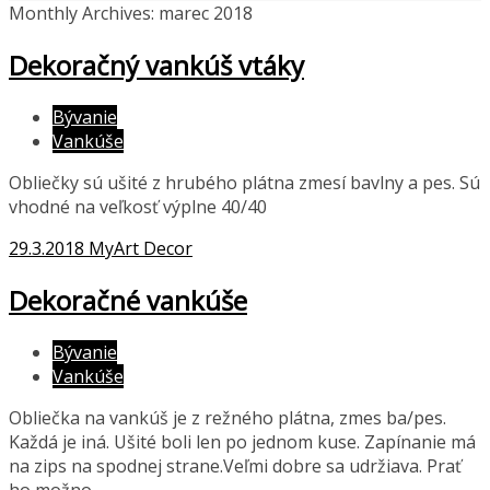
Monthly Archives: marec 2018
Dekoračný vankúš vtáky
Bývanie
Vankúše
Obliečky sú ušité z hrubého plátna zmesí bavlny a pes. Sú
vhodné na veľkosť výplne 40/40
29.3.2018
MyArt Decor
Dekoračné vankúše
Bývanie
Vankúše
Obliečka na vankúš je z režného plátna, zmes ba/pes.
Každá je iná. Ušité boli len po jednom kuse. Zapínanie má
na zips na spodnej strane.Veľmi dobre sa udržiava. Prať
ho možno…