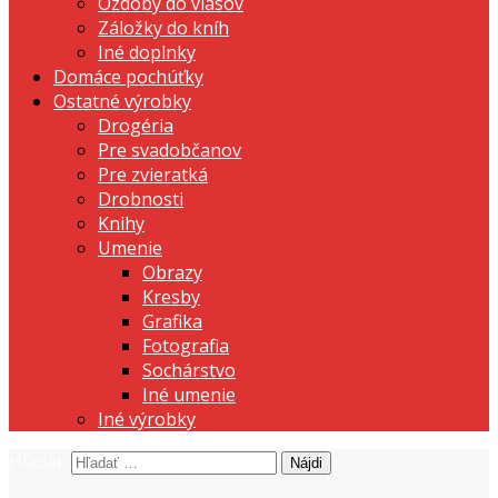
Ozdoby do vlasov
Záložky do kníh
Iné doplnky
Domáce pochúťky
Ostatné výrobky
Drogéria
Pre svadobčanov
Pre zvieratká
Drobnosti
Knihy
Umenie
Obrazy
Kresby
Grafika
Fotografia
Sochárstvo
Iné umenie
Iné výrobky
Hľadať:
prezentujeme vašu domácu tvorbu
Tvorte s nami