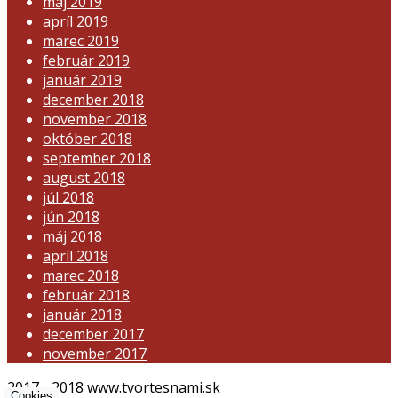
máj 2019
apríl 2019
marec 2019
február 2019
január 2019
december 2018
november 2018
október 2018
september 2018
august 2018
júl 2018
jún 2018
máj 2018
apríl 2018
marec 2018
február 2018
január 2018
december 2017
november 2017
2017 - 2018 www.tvortesnami.sk
Cookies