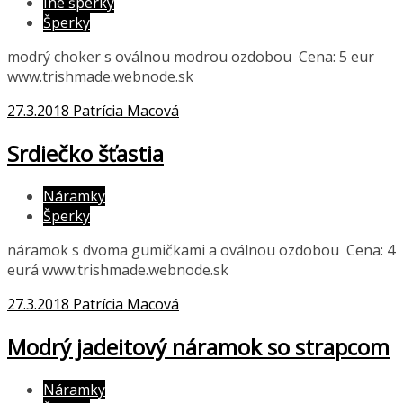
Iné šperky
Šperky
modrý choker s oválnou modrou ozdobou Cena: 5 eur
www.trishmade.webnode.sk
27.3.2018
Patrícia Macová
Srdiečko šťastia
Náramky
Šperky
náramok s dvoma gumičkami a oválnou ozdobou Cena: 4
eurá www.trishmade.webnode.sk
27.3.2018
Patrícia Macová
Modrý jadeitový náramok so strapcom
Náramky