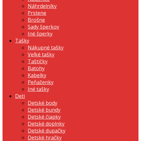
Náhrdelníky
Prstene
Brošne
Sady šperkov
Iné šperky
Tašky
Nákupné tašky
Veľké tašky
Taštičky
Batohy
Kabelky
Peňaženky
Iné tašky
Deti
Detské body
Detské bundy
Detské čiapky
Detské doplnky
Detské dupačky
Detské hračky