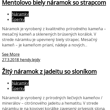
Mentolovo biely náramok so strapcom
Náramky
Šperky
Náramok je vyrobený z kvalitného prírodného kameňa –
mesačný kameň a sklenených brúsených korálok. V
strede náramku je upevnený biely strapec. Mesačný
kameň – je kameňom prianí, nádeje a nových…
See More
27.3.2018
hendy.lejdy
Žltý náramok z jadeitu so sloníkom
Náramky
Šperky
Náramok je vyrobený z prírodných liečivých kameňov /
minerálov – citrónového jadeitu a hematitu. V strede
náramku je na kovovej korálke zavesený prívesok slona.