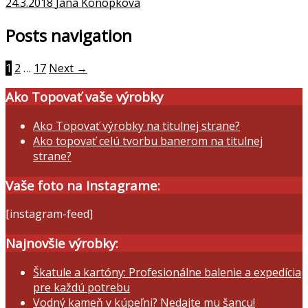
24.3.2018
Jana Konôpková
Posts navigation
1
2
…
17
Next →
Ako Topovať vaše výrobky
Ako Topovať výrobky na titulnej strane?
Ako topovať celú tvorbu banerom na titulnej
strane?
Vaše foto na Instagrame:
[instagram-feed]
Najnovšie výrobky:
Škatule a kartóny: Profesionálne balenie a expedícia
pre každú potrebu
Vodný kameň v kúpeľni? Nedajte mu šancu!