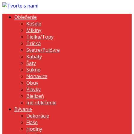
Oblečenie
Košele
Mikiny
Tielka/Topy
Tričká
Svetre/Pulóvre
Kabáty
Šaty
Sukne
Nohavice
Obuv
Plavky
Bielizeň
Iné oblečenie
Bývanie
Dekorácie
Fľaše
Hodiny