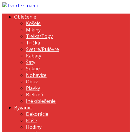
Oblečenie
Košele
Mikiny
Tielka/Topy
Tričká
Svetre/Pulóvre
Kabáty
Šaty
Sukne
Nohavice
Obuv
Plavky
Bielizeň
Iné oblečenie
Bývanie
Dekorácie
Fľaše
Hodiny