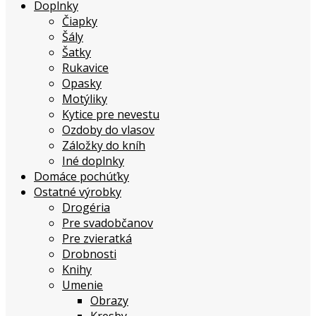
Doplnky
Čiapky
Šály
Šatky
Rukavice
Opasky
Motýliky
Kytice pre nevestu
Ozdoby do vlasov
Záložky do kníh
Iné doplnky
Domáce pochúťky
Ostatné výrobky
Drogéria
Pre svadobčanov
Pre zvieratká
Drobnosti
Knihy
Umenie
Obrazy