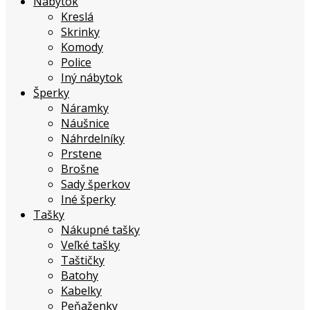
Nábytok
Kreslá
Skrinky
Komody
Police
Iný nábytok
Šperky
Náramky
Náušnice
Náhrdelníky
Prstene
Brošne
Sady šperkov
Iné šperky
Tašky
Nákupné tašky
Veľké tašky
Taštičky
Batohy
Kabelky
Peňaženky