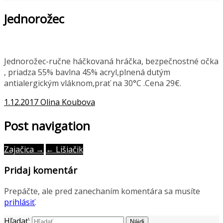
Jednorožec
Jednorožec-ručne háčkovaná hráčka, bezpečnostné očka
, priadza 55% bavlna 45% acryl,plnená dutým
antialergickým vláknom,prať na 30°C .Cena 29€.
1.12.2017
Olina Koubova
Post navigation
Zajačica →
← Lišiačik
Pridaj komentár
Prepáčte, ale pred zanechaním komentára sa musíte
prihlásiť
.
Hľadať: