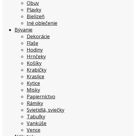
Obuv
Plavky
Bielizeň
Iné oblečenie
Bývanie
Dekorácie
Fľaše
Hodiny
Hrnčeky
Košíky
Krabičky
Kraslice
Kytice
Misky
Papierníctvo
Rámiky
Svietidlá, sviečky
Tabuľky
Vankúše
Vence