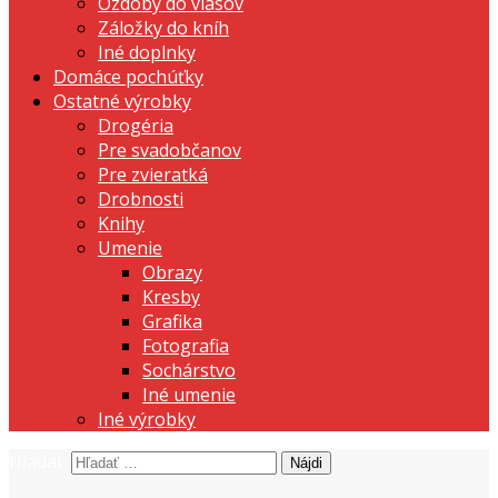
Ozdoby do vlasov
Záložky do kníh
Iné doplnky
Domáce pochúťky
Ostatné výrobky
Drogéria
Pre svadobčanov
Pre zvieratká
Drobnosti
Knihy
Umenie
Obrazy
Kresby
Grafika
Fotografia
Sochárstvo
Iné umenie
Iné výrobky
Hľadať:
prezentujeme vašu domácu tvorbu
Tvorte s nami