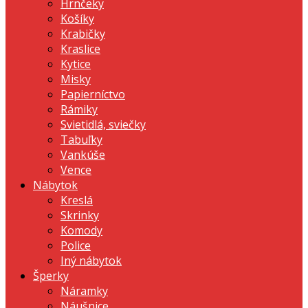
Hrnčeky
Košíky
Krabičky
Kraslice
Kytice
Misky
Papierníctvo
Rámiky
Svietidlá, sviečky
Tabuľky
Vankúše
Vence
Nábytok
Kreslá
Skrinky
Komody
Police
Iný nábytok
Šperky
Náramky
Náušnice