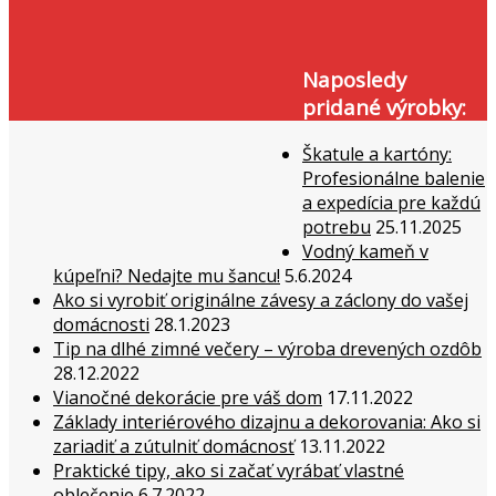
Naposledy
pridané výrobky:
Škatule a kartóny:
Profesionálne balenie
a expedícia pre každú
potrebu
25.11.2025
Vodný kameň v
kúpeľni? Nedajte mu šancu!
5.6.2024
Ako si vyrobiť originálne závesy a záclony do vašej
domácnosti
28.1.2023
Tip na dlhé zimné večery – výroba drevených ozdôb
28.12.2022
Vianočné dekorácie pre váš dom
17.11.2022
Základy interiérového dizajnu a dekorovania: Ako si
zariadiť a zútulniť domácnosť
13.11.2022
Praktické tipy, ako si začať vyrábať vlastné
oblečenie
6.7.2022