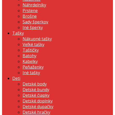
Náhrdelníky
Prstene
Brošne
Sady šperkov
Iné šperky
Tašky
Nákupné tašky
Veľké tašky
Taštičky
Batohy
Kabelky
Peňaženky
Iné tašky
Deti
Detské body
Detské bundy
Detské čiapky
Detské doplnky
Detské dupačky
Detské hračky