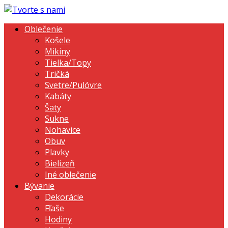
Oblečenie
Košele
Mikiny
Tielka/Topy
Tričká
Svetre/Pulóvre
Kabáty
Šaty
Sukne
Nohavice
Obuv
Plavky
Bielizeň
Iné oblečenie
Bývanie
Dekorácie
Fľaše
Hodiny