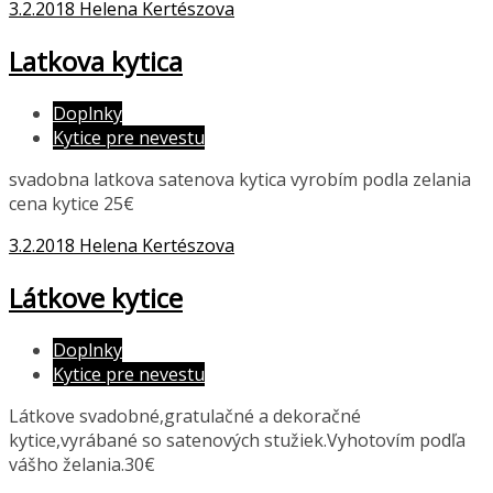
3.2.2018
Helena Kertészova
Latkova kytica
Doplnky
Kytice pre nevestu
svadobna latkova satenova kytica vyrobím podla zelania
cena kytice 25€
3.2.2018
Helena Kertészova
Látkove kytice
Doplnky
Kytice pre nevestu
Látkove svadobné,gratulačné a dekoračné
kytice,vyrábané so satenových stužiek.Vyhotovím podľa
vášho želania.30€