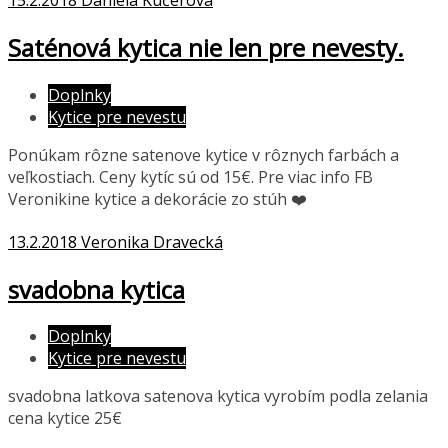
Saténová kytica nie len pre nevesty.
Doplnky
Kytice pre nevestu
Ponúkam rôzne satenove kytice v rôznych farbách a
veľkostiach. Ceny kytíc sú od 15€. Pre viac info FB
Veronikine kytice a dekorácie zo stúh ❤️
13.2.2018
Veronika Dravecká
svadobna kytica
Doplnky
Kytice pre nevestu
svadobna latkova satenova kytica vyrobím podla zelania
cena kytice 25€