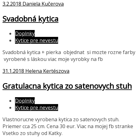
3.2.2018
Daniela Kučerova
Svadobná kytica
Doplnky
Kytice pre nevestu
Svadobná kytica + pierka objednat si mozte rozne farby
vyrobené s láskou viac moje vyrobky na fb
31.1.2018
Helena Kertészova
Gratulacna kytica zo satenovych stuh
Doplnky
Kytice pre nevestu
Vlastnorucne vyrobena kytica zo satenovych stuh.
Priemer cca 25 cm. Cena 30 eur. Viac na mojej fb stranke
Vsetko zo stuhy od Katky.