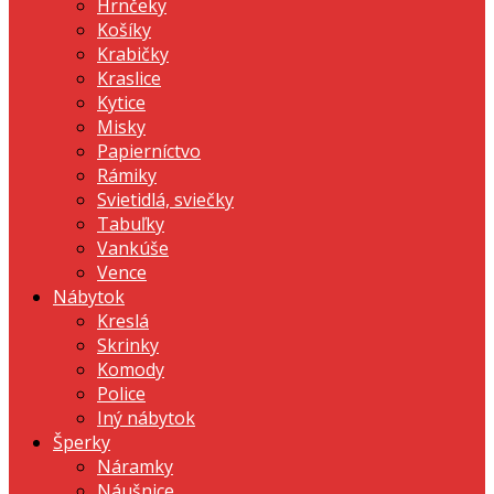
Hrnčeky
Košíky
Krabičky
Kraslice
Kytice
Misky
Papierníctvo
Rámiky
Svietidlá, sviečky
Tabuľky
Vankúše
Vence
Nábytok
Kreslá
Skrinky
Komody
Police
Iný nábytok
Šperky
Náramky
Náušnice