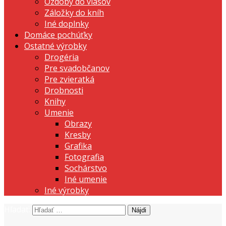
Ozdoby do vlasov
Záložky do kníh
Iné doplnky
Domáce pochúťky
Ostatné výrobky
Drogéria
Pre svadobčanov
Pre zvieratká
Drobnosti
Knihy
Umenie
Obrazy
Kresby
Grafika
Fotografia
Sochárstvo
Iné umenie
Iné výrobky
Hľadať:
prezentujeme vašu domácu tvorbu
Tvorte s nami