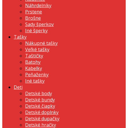
Náhrdelníky
Prstene
Brošne
Sady šperkov
Iné šperky
Tašky
Nákupné tašky
Veľké tašky
Taštičky
Batohy
Kabelky
Peňaženky
Iné tašky
Deti
Detské body
Detské bundy
Detské čiapky
Detské doplnky
Detské dupačky
Detské hračky