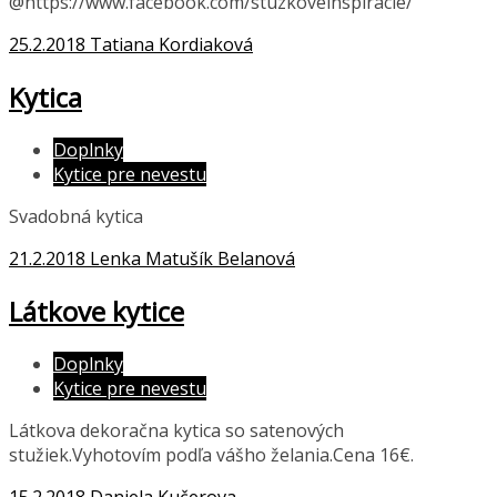
@https://www.facebook.com/stuzkoveinspiracie/
25.2.2018
Tatiana Kordiaková
Kytica
Doplnky
Kytice pre nevestu
Svadobná kytica
21.2.2018
Lenka Matušík Belanová
Látkove kytice
Doplnky
Kytice pre nevestu
Látkova dekoračna kytica so satenových
stužiek.Vyhotovím podľa vášho želania.Cena 16€.
15.2.2018
Daniela Kučerova