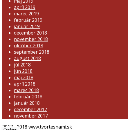
máj 2019
apríl 2019
marec 2019
február 2019
január 2019
december 2018
november 2018
október 2018
september 2018
august 2018
júl 2018
jún 2018
máj 2018
apríl 2018
marec 2018
február 2018
január 2018
december 2017
november 2017
2017 - 2018 www.tvortesnami.sk
Cookies