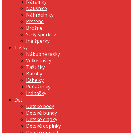
Náramky
Náušnice
Náhrdelníky
Prstene
Brošne
Sady šperkov
Iné šperky
Tašky
Nákupné tašky
Veľké tašky
Taštičky
Batohy
Kabelky
Peňaženky
Iné tašky
Deti
Detské body
Detské bundy
Detské čiapky
Detské doplnky
Detské dupačky