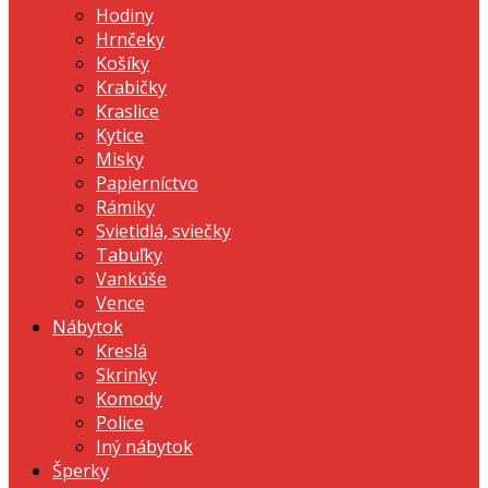
Hodiny
Hrnčeky
Košíky
Krabičky
Kraslice
Kytice
Misky
Papierníctvo
Rámiky
Svietidlá, sviečky
Tabuľky
Vankúše
Vence
Nábytok
Kreslá
Skrinky
Komody
Police
Iný nábytok
Šperky