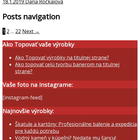
18.1.2019
Dana Ročkaiová
Posts navigation
1
2
…
22
Next →
Ako Topovať vaše výrobky
Ako Topovať výrobky na titulnej strane?
Ako topovať celú tvorbu banerom na titulnej
strane?
Vaše foto na Instagrame:
[instagram-feed]
Najnovšie výrobky:
Škatule a kartóny: Profesionálne balenie a expedícia
pre každú potrebu
Vodný kameň v kúpeľni? Nedajte mu šancu!