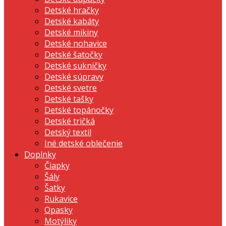
Detské hračky
Detské kabáty
Detské mikiny
Detské nohavice
Detské šatočky
Detské sukničky
Detské súpravy
Detské svetre
Detské tašky
Detské topánočky
Detské tričká
Detský textil
Iné detské oblečenie
Doplnky
Čiapky
Šály
Šatky
Rukavice
Opasky
Motýliky