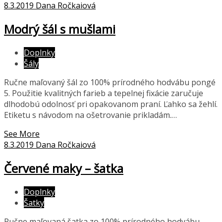
8.3.2019
Dana Ročkaiová
Modrý šál s mušlami
Doplnky
Šály
Ručne maľovaný šál zo 100% prírodného hodvábu pongé
5. Použitie kvalitných farieb a tepelnej fixácie zaručuje
dlhodobú odolnosť pri opakovanom praní. Ľahko sa žehlí.
Etiketu s návodom na ošetrovanie prikladám.…
See More
8.3.2019
Dana Ročkaiová
Červené maky – šatka
Doplnky
Šatky
Ručne maľovaná šatka zo 100% prírodného hodvábu