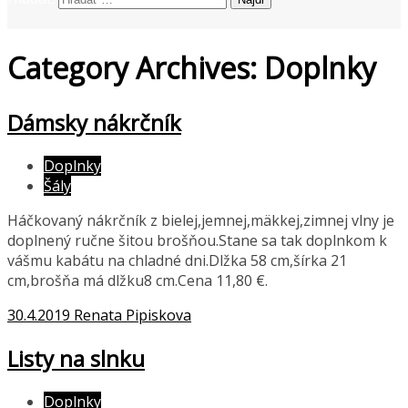
prezentujeme vašu domácu tvorbu
Tvorte s nami
Category Archives: Doplnky
Dámsky nákrčník
Doplnky
Šály
Háčkovaný nákrčník z bielej,jemnej,mäkkej,zimnej vlny je
doplnený ručne šitou brošňou.Stane sa tak doplnkom k
vášmu kabátu na chladné dni.Dlžka 58 cm,šírka 21
cm,brošňa má dlžku8 cm.Cena 11,80 €.
30.4.2019
Renata Pipiskova
Listy na slnku
Doplnky