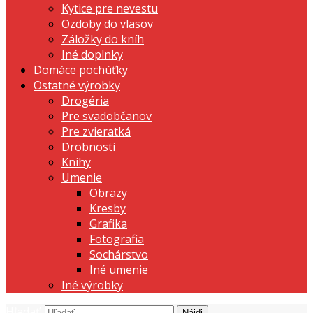
Kytice pre nevestu
Ozdoby do vlasov
Záložky do kníh
Iné doplnky
Domáce pochúťky
Ostatné výrobky
Drogéria
Pre svadobčanov
Pre zvieratká
Drobnosti
Knihy
Umenie
Obrazy
Kresby
Grafika
Fotografia
Sochárstvo
Iné umenie
Iné výrobky
Hľadať: