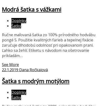
Modrá šatka s vážkami
Doplnky
Šatky
Ručne maľovaná šatka zo 100% prírodného hodvábu
pongé 5. Použitie kvalitných farieb a tepelnej fixácie
zaručuje dlhodobú odolnosť pri opakovanom praní.
Ľahko sa žehlí. Etiketu s návodom na ošetrovanie
prikladám.…
See More
22.1.2019
Dana Ročkaiová
Šatka s modrým motýlom
Doplnky
Šatky