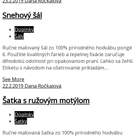
23.2.2019
Dana Ročkaiová
Snehový šál
Doplnky
Šály
Ručne maľovaný šál zo 100% prírodného hodvábu pongé
6. Použitie kvalitných farieb a tepelnej fixácie zaručuje
dlhodobú odolnosť pri opakovanom praní. Ľahko sa žehlí.
Etiketu s návodom na ošetrovanie prikladám.…
See More
22.2.2019
Dana Ročkaiová
Šatka s ružovým motýlom
Doplnky
Šatky
Ručne maľovaná šatka zo 100% prírodného hodvábu