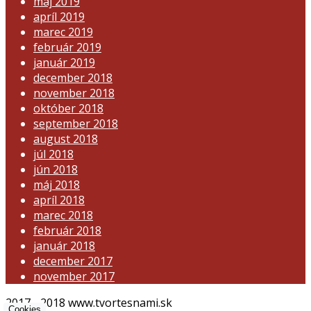
máj 2019
apríl 2019
marec 2019
február 2019
január 2019
december 2018
november 2018
október 2018
september 2018
august 2018
júl 2018
jún 2018
máj 2018
apríl 2018
marec 2018
február 2018
január 2018
december 2017
november 2017
2017 - 2018 www.tvortesnami.sk
Cookies