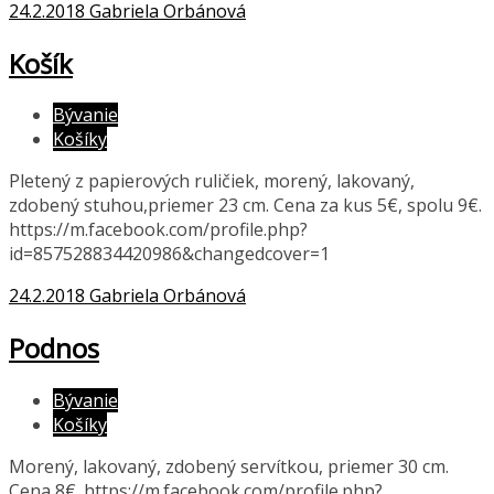
24.2.2018
Gabriela Orbánová
Košík
Bývanie
Košíky
Pletený z papierových ruličiek, morený, lakovaný,
zdobený stuhou,priemer 23 cm. Cena za kus 5€, spolu 9€.
https://m.facebook.com/profile.php?
id=857528834420986&changedcover=1
24.2.2018
Gabriela Orbánová
Podnos
Bývanie
Košíky
Morený, lakovaný, zdobený servítkou, priemer 30 cm.
Cena 8€. https://m.facebook.com/profile.php?