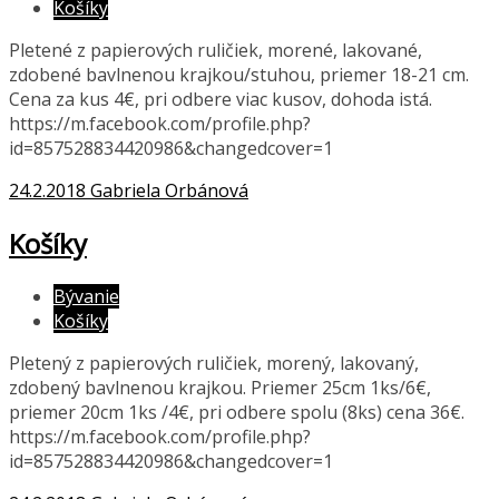
Košíky
Pletené z papierových ruličiek, morené, lakované,
zdobené bavlnenou krajkou/stuhou, priemer 18-21 cm.
Cena za kus 4€, pri odbere viac kusov, dohoda istá.
https://m.facebook.com/profile.php?
id=857528834420986&changedcover=1
24.2.2018
Gabriela Orbánová
Košíky
Bývanie
Košíky
Pletený z papierových ruličiek, morený, lakovaný,
zdobený bavlnenou krajkou. Priemer 25cm 1ks/6€,
priemer 20cm 1ks /4€, pri odbere spolu (8ks) cena 36€.
https://m.facebook.com/profile.php?
id=857528834420986&changedcover=1