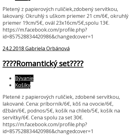
Pletený z papierových ruličiek,zdobený servítkou,
lakovaný. Okruhlý s uškom priemer 21 cm/6€, okruhlý
priemer 19cm/5€, ovál 23x16cm/5€,spolu 13€.
https://m.facebook.com/profile.php?
id=857528834420986&changedcover=1
24.2.2018
Gabriela Orbánová
????Romantický set????
Bývanie
Košíky
Pletené z papierových ruličiek, zdobené servítkou,
lakované. Cena: príborník/6€, kôš na ovocie/6€,
džbán/6€, podnos/5€, košík na chlieb/5€, košík na
servítky/6€. Cena spolu za set 30€.
https://m.facebook.com/profile.php?
id=857528834420986&changedcover=1