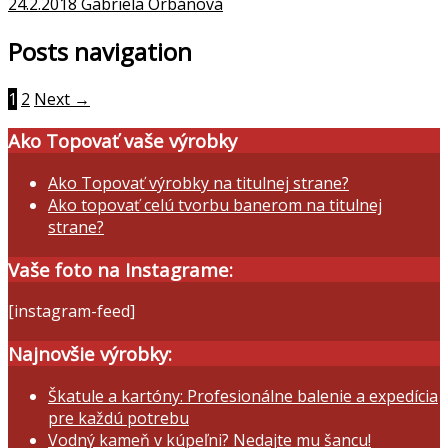
24.2.2018
Gabriela Orbánová
Posts navigation
1
2
Next →
Ako Topovať vaše výrobky
Ako Topovať výrobky na titulnej strane?
Ako topovať celú tvorbu banerom na titulnej
strane?
Vaše foto na Instagrame:
[instagram-feed]
Najnovšie výrobky:
Škatule a kartóny: Profesionálne balenie a expedícia
pre každú potrebu
Vodný kameň v kúpeľni? Nedajte mu šancu!