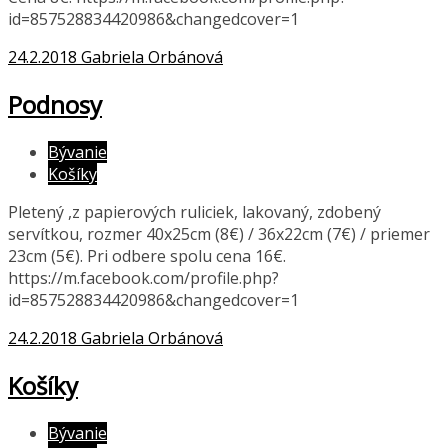
id=857528834420986&changedcover=1
24.2.2018
Gabriela Orbánová
Podnosy
Bývanie
Košíky
Pletený ,z papierových ruliciek, lakovaný, zdobený
servítkou, rozmer 40x25cm (8€) / 36x22cm (7€) / priemer
23cm (5€). Pri odbere spolu cena 16€.
https://m.facebook.com/profile.php?
id=857528834420986&changedcover=1
24.2.2018
Gabriela Orbánová
Košíky
Bývanie