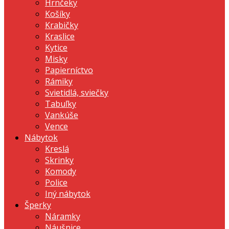
Hrnčeky
Košíky
Krabičky
Kraslice
Kytice
Misky
Papierníctvo
Rámiky
Svietidlá, sviečky
Tabuľky
Vankúše
Vence
Nábytok
Kreslá
Skrinky
Komody
Police
Iný nábytok
Šperky
Náramky
Náušnice