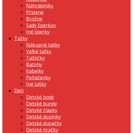
Náhrdelníky
Prstene
Brošne
Sady šperkov
Iné šperky
Tašky
Nákupné tašky
Veľké tašky
Taštičky
Batohy
Kabelky
Peňaženky
Iné tašky
Deti
Detské body
Detské bundy
Detské čiapky
Detské doplnky
Detské dupačky
Detské hračky