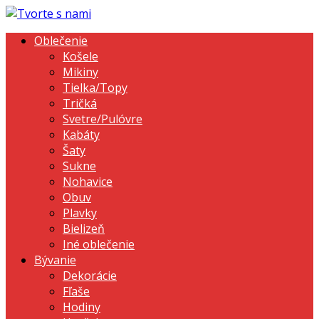
Oblečenie
Košele
Mikiny
Tielka/Topy
Tričká
Svetre/Pulóvre
Kabáty
Šaty
Sukne
Nohavice
Obuv
Plavky
Bielizeň
Iné oblečenie
Bývanie
Dekorácie
Fľaše
Hodiny