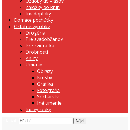
Ozdoby do vlasov
Záložky do kníh
Iné doplnky
Domáce pochúťky
Ostatné výrobky
Drogéria
Pre svadobčanov
Pre zvieratká
Drobnosti
Knihy
Umenie
Obrazy
Kresby
Grafika
Fotografia
Sochárstvo
Iné umenie
Iné výrobky
Hľadať:
prezentujeme vašu domácu tvorbu
Tvorte s nami