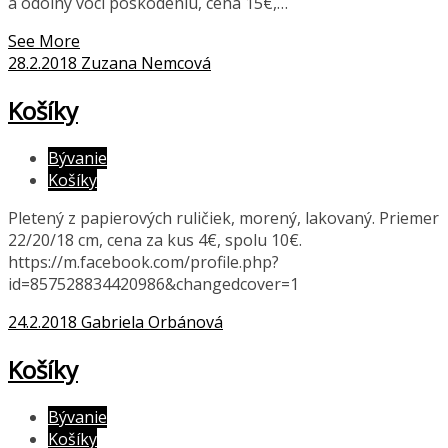
a odolny voci poskodeniu, cena 15€,…
See More
28.2.2018
Zuzana Nemcová
Košíky
Bývanie
Košíky
Pletený z papierových ruličiek, morený, lakovaný. Priemer
22/20/18 cm, cena za kus 4€, spolu 10€.
https://m.facebook.com/profile.php?
id=857528834420986&changedcover=1
24.2.2018
Gabriela Orbánová
Košíky
Bývanie
Košíky