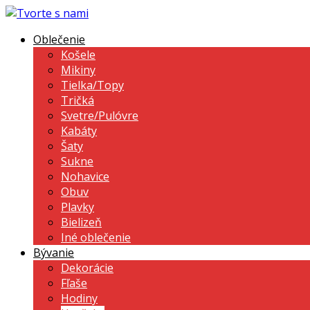
Oblečenie
Košele
Mikiny
Tielka/Topy
Tričká
Svetre/Pulóvre
Kabáty
Šaty
Sukne
Nohavice
Obuv
Plavky
Bielizeň
Iné oblečenie
Bývanie
Dekorácie
Fľaše
Hodiny