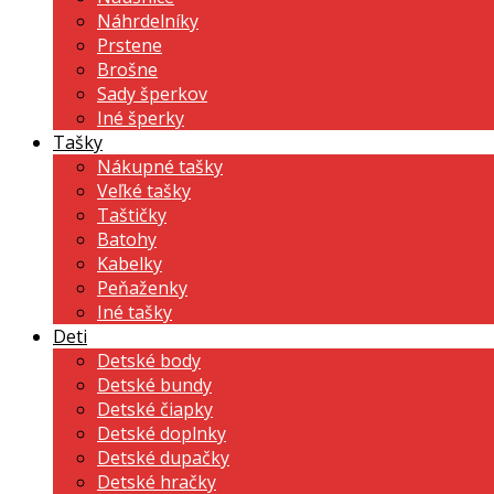
Náhrdelníky
Prstene
Brošne
Sady šperkov
Iné šperky
Tašky
Nákupné tašky
Veľké tašky
Taštičky
Batohy
Kabelky
Peňaženky
Iné tašky
Deti
Detské body
Detské bundy
Detské čiapky
Detské doplnky
Detské dupačky
Detské hračky