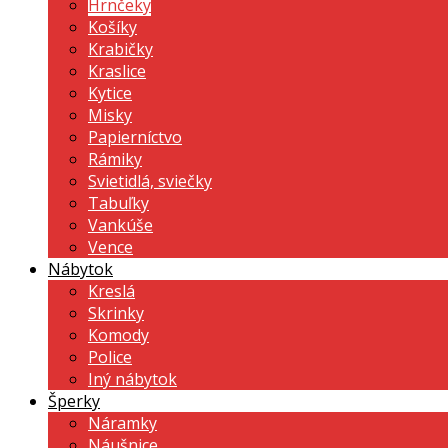
Hrnčeky
Košíky
Krabičky
Kraslice
Kytice
Misky
Papierníctvo
Rámiky
Svietidlá, sviečky
Tabuľky
Vankúše
Vence
Nábytok
Kreslá
Skrinky
Komody
Police
Iný nábytok
Šperky
Náramky
Náušnice