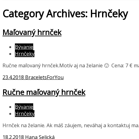
Category Archives: Hrnčeky
Maľovaný hrnček
Bývanie
Hrnčeky
Ručne maľovaný hrnček.Motív aj na želanie 🙂 Cena: 7 € 
23.4.2018
BraceletsForYou
Ručne maľovaný hrnček
Bývanie
Hrnčeky
Hrnček na želanie. Ak máš záujem, neváhaj a kontaktuj ma
18.2.2018
Hana Selická