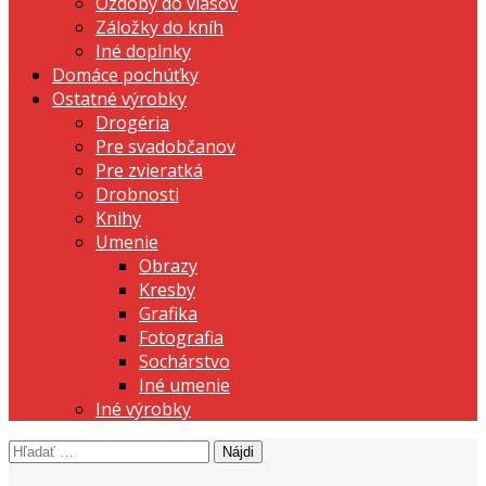
Ozdoby do vlasov
Záložky do kníh
Iné doplnky
Domáce pochúťky
Ostatné výrobky
Drogéria
Pre svadobčanov
Pre zvieratká
Drobnosti
Knihy
Umenie
Obrazy
Kresby
Grafika
Fotografia
Sochárstvo
Iné umenie
Iné výrobky
Hľadať:
prezentujeme vašu domácu tvorbu
Tvorte s nami