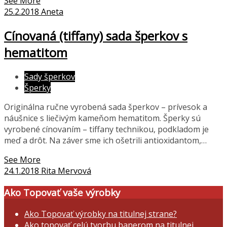
See More
25.2.2018
Aneta
Cínovaná (tiffany) sada šperkov s
hematitom
Sady šperkov
Šperky
Originálna ručne vyrobená sada šperkov – prívesok a
náušnice s liečivým kameňom hematitom. Šperky sú
vyrobené cínovaním – tiffany technikou, podkladom je
meď a drôt. Na záver sme ich ošetrili antioxidantom,…
See More
24.1.2018
Rita Mervová
Ako Topovať vaše výrobky
Ako Topovať výrobky na titulnej strane?
Ako topovať celú tvorbu banerom na titulnej