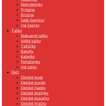
Náhrdelníky
Prstene
Brošne
Sady šperkov
Iné šperky
Tašky
Nákupné tašky
Veľké tašky
Taštičky
Batohy
Kabelky
Peňaženky
Iné tašky
Deti
Detské body
Detské bundy
Detské čiapky
Detské doplnky
Detské dupačky
Detské hračky