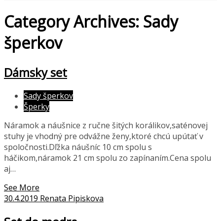
Category Archives: Sady
šperkov
Dámsky set
Sady šperkov
Šperky
Náramok a náušnice z ručne šitých korálikov,saténovej
stuhy je vhodný pre odvážne ženy,ktoré chcú upútať v
spoločnosti.Dľžka náušníc 10 cm spolu s
háčikom,náramok 21 cm spolu zo zapínaním.Cena spolu
aj…
See More
30.4.2019
Renata Pipiskova