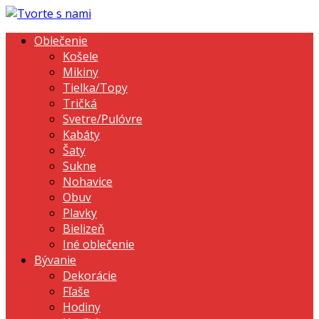
Oblečenie
Košele
Mikiny
Tielka/Topy
Tričká
Svetre/Pulóvre
Kabáty
Šaty
Sukne
Nohavice
Obuv
Plavky
Bielizeň
Iné oblečenie
Bývanie
Dekorácie
Fľaše
Hodiny