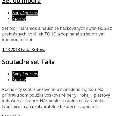
Set do modra
Sady šperkov
Šperky
Set tvorí náramok a náušnice háčkovaných dutiniek. Sú z
prekrásnych koráliek TOHO a doplnené striebornými
komponentami.
12.3.2018
Iveta Kotová
Soutache set Talia
Sady šperkov
Šperky
Ručne šitý setík z béžového a z hnedého šujtášu. Na
prípravu som použila voskované perly, rokajl, plastový
kabošon a strapce. Náramok sa zapína na karabínku.
Náušnice majú uzatvárateľné bižutérne zapínanie…