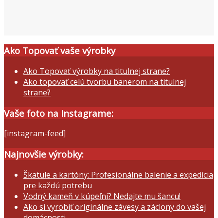
Ako Topovať vaše výrobky
Ako Topovať výrobky na titulnej strane?
Ako topovať celú tvorbu banerom na titulnej
strane?
Vaše foto na Instagrame:
[instagram-feed]
Najnovšie výrobky:
Škatule a kartóny: Profesionálne balenie a expedícia
pre každú potrebu
Vodný kameň v kúpeľni? Nedajte mu šancu!
Ako si vyrobiť originálne závesy a záclony do vašej
domácnosti