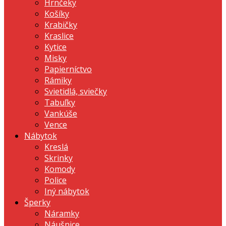
Hrnčeky
Košíky
Krabičky
Kraslice
Kytice
Misky
Papierníctvo
Rámiky
Svietidlá, sviečky
Tabuľky
Vankúše
Vence
Nábytok
Kreslá
Skrinky
Komody
Police
Iný nábytok
Šperky
Náramky
Náušnice