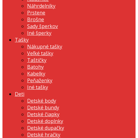
Náhrdelníky
Prstene
Brošne
Sady šperkov
Iné šperky
Tašky
Nákupné tašky
Veľké tašky
Taštičky
Batohy
Kabelky
Peňaženky
Iné tašky
Deti
Detské body
Detské bundy
Detské čiapky
Detské doplnky
Detské dupačky
Detské hračky