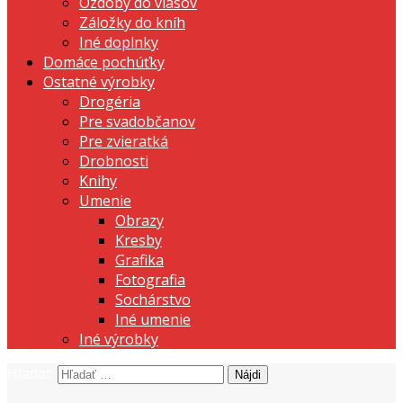
Ozdoby do vlasov
Záložky do kníh
Iné doplnky
Domáce pochúťky
Ostatné výrobky
Drogéria
Pre svadobčanov
Pre zvieratká
Drobnosti
Knihy
Umenie
Obrazy
Kresby
Grafika
Fotografia
Sochárstvo
Iné umenie
Iné výrobky
Hľadať:
prezentujeme vašu domácu tvorbu
Tvorte s nami