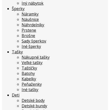
Iný nábytok
Šperky
Náramky
Náušnice
Náhrdelníky
Prstene
Brošne
Sady šperkov
Iné šperky
Tašky
Nákupné tašky
Veľké tašky
Taštičky
Batohy
Kabelky
Peňaženky
Iné tašky
Deti
Detské body
Detské bundy