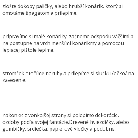
zložte dokopy paličky, alebo hrubší konárik, ktorý si
omotáme špagátom a prilepíme.
pripravíme si malé konáriky, začneme odspodu väčšími a
na postupne na vrch menšími konárikmy a pomocou
lepiacej pištole lepíme.
stromček otočíme naruby a prilepíme si slučku,/očko/ na
zavesenie.
nakoniec z vonkajšej strany si polepíme dekorácie,
ozdoby podľa svojej fantázie.Drevené hviezdičky, alebo
gombičky, srdiečka, papierové vločky a podobne.