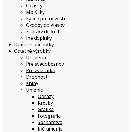
Opasky
Motýliky
Kytice pre nevestu
Ozdoby do vlasov
Záložky do kníh
Iné doplnky
Domáce pochúťky
Ostatné výrobky
Drogéria
Pre svadobčanov
Pre zvieratká
Drobnosti
Knihy
Umenie
Obrazy
Kresby
Grafika
Fotografia
Sochárstvo
Iné umenie