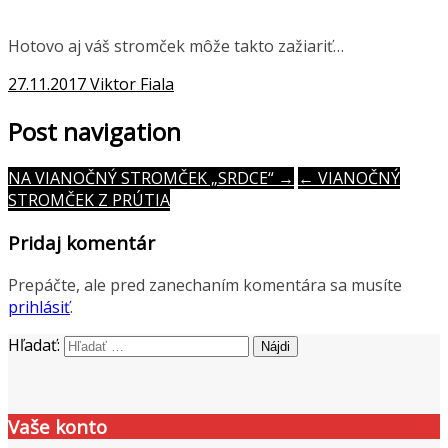
Hotovo aj váš stromček môže takto zažiariť…
27.11.2017
Viktor Fiala
Post navigation
NA VIANOČNÝ STROMČEK „SRDCE“ →
← VIANOČNÝ
STROMČEK Z PRÚTIA
Pridaj komentár
Prepáčte, ale pred zanechaním komentára sa musíte
prihlásiť
.
Hľadať:
Vaše konto