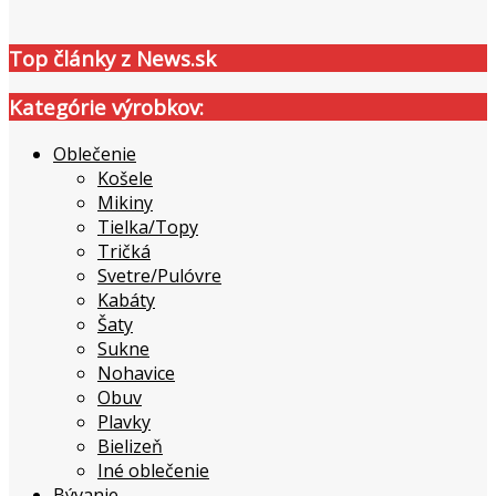
Top články z News.sk
Kategórie výrobkov:
Oblečenie
Košele
Mikiny
Tielka/Topy
Tričká
Svetre/Pulóvre
Kabáty
Šaty
Sukne
Nohavice
Obuv
Plavky
Bielizeň
Iné oblečenie
Bývanie