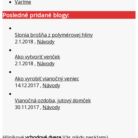
Varíme
Posledné pridané blogy:
Slonia brošňa z polymérovej hliny
2.1.2018 ,
Návody
Ako vytvoriť venček
2.1.2018 ,
Návody
Ako vyrobiť vianočný veniec
14.12.2017 ,
Návody
Vianočná ozdoba, jutový domček
30.11.2017 ,
Návody
Hliníkové
vchodové dvere
Vás nikdy nesklamú