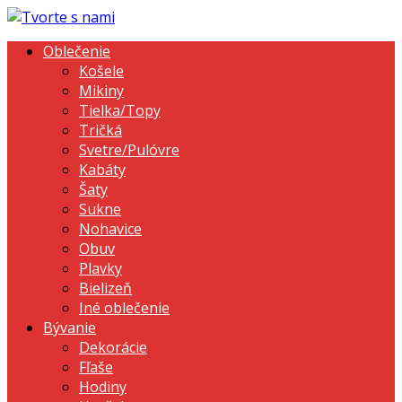
Oblečenie
Košele
Mikiny
Tielka/Topy
Tričká
Svetre/Pulóvre
Kabáty
Šaty
Sukne
Nohavice
Obuv
Plavky
Bielizeň
Iné oblečenie
Bývanie
Dekorácie
Fľaše
Hodiny