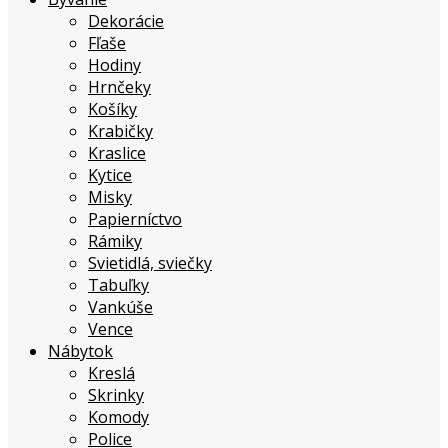
Dekorácie
Fľaše
Hodiny
Hrnčeky
Košíky
Krabičky
Kraslice
Kytice
Misky
Papierníctvo
Rámiky
Svietidlá, sviečky
Tabuľky
Vankúše
Vence
Nábytok
Kreslá
Skrinky
Komody
Police