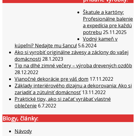
Škatule a kartóny:
Profesionálne balenie
a expedícia pre každú
potrebu
25.11.2025
Vodný kameň v
kúpeľni? Nedajte mu šancu!
5.6.2024
Ako si vyrobiť originálne závesy a záclony do vašej
domácnosti
28.1.2023
Tip na dlhé zimné večery – výroba drevených ozdôb
28.12.2022
Vianočné dekorácie pre váš dom
17.11.2022
Základy interiérového dizajnu a dekorovania: Ako si
zariadiť a zútulniť domácnosť
13.11.2022
Praktické tipy, ako si začať vyrábať vlastné
oblečenie
6.7.2022
Blogy, články:
Návody