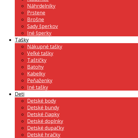
Náhrdelníky
Prstene
Brošne
Sady šperkov
Iné šperky
Tašky
Nákupné tašky
Veľké tašky
Taštičky
Batohy
Kabelky
Peňaženky
Iné tašky
Deti
Detské body
Detské bundy
Detské čiapky
Detské doplnky
Detské dupačky
Detské hračky