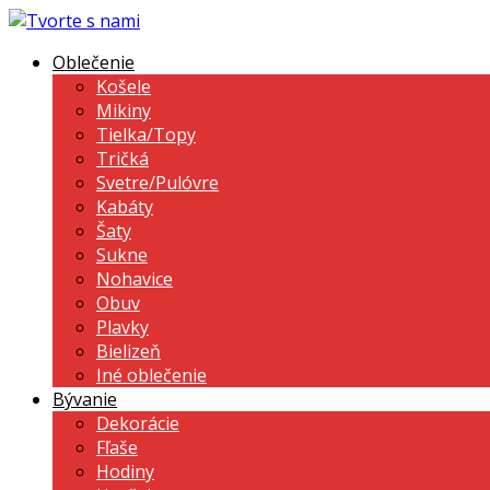
Oblečenie
Košele
Mikiny
Tielka/Topy
Tričká
Svetre/Pulóvre
Kabáty
Šaty
Sukne
Nohavice
Obuv
Plavky
Bielizeň
Iné oblečenie
Bývanie
Dekorácie
Fľaše
Hodiny