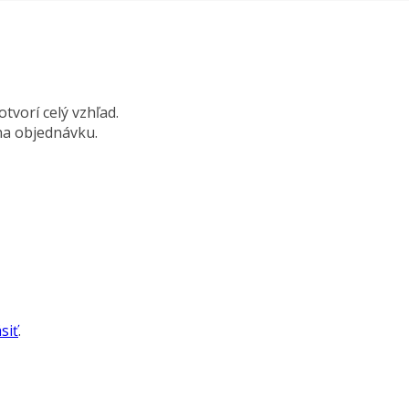
tvorí celý vzhľad.
 na objednávku.
siť
.