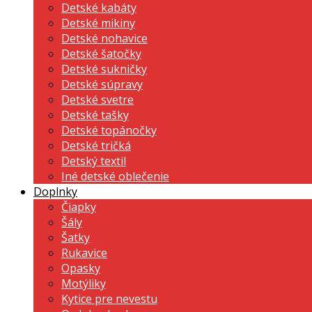
Detské kabáty
Detské mikiny
Detské nohavice
Detské šatočky
Detské sukničky
Detské súpravy
Detské svetre
Detské tašky
Detské topánočky
Detské tričká
Detský textil
Iné detské oblečenie
Doplnky
Čiapky
Šály
Šatky
Rukavice
Opasky
Motýliky
Kytice pre nevestu