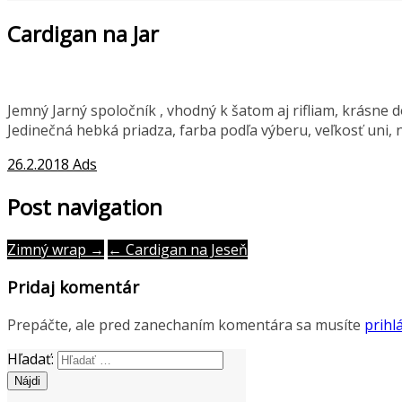
Cardigan na Jar
Jemný Jarný spoločník , vhodný k šatom aj rifliam, krásne do
Jedinečná hebká priadza, farba podľa výberu, veľkosť uni,
26.2.2018
Ads
Post navigation
Zimný wrap →
← Cardigan na Jeseň
Pridaj komentár
Prepáčte, ale pred zanechaním komentára sa musíte
prihlá
Hľadať: