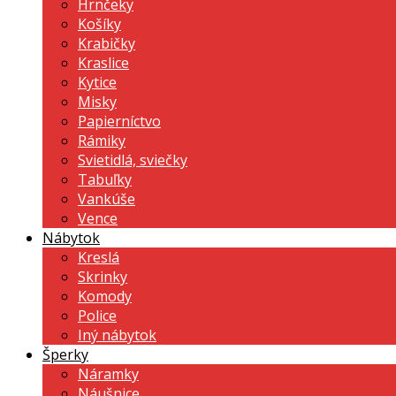
Hrnčeky
Košíky
Krabičky
Kraslice
Kytice
Misky
Papierníctvo
Rámiky
Svietidlá, sviečky
Tabuľky
Vankúše
Vence
Nábytok
Kreslá
Skrinky
Komody
Police
Iný nábytok
Šperky
Náramky
Náušnice