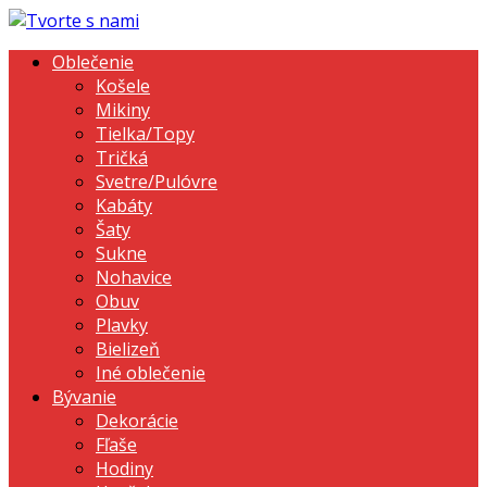
Oblečenie
Košele
Mikiny
Tielka/Topy
Tričká
Svetre/Pulóvre
Kabáty
Šaty
Sukne
Nohavice
Obuv
Plavky
Bielizeň
Iné oblečenie
Bývanie
Dekorácie
Fľaše
Hodiny