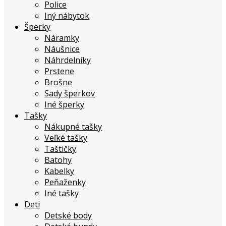
Police
Iný nábytok
Šperky
Náramky
Náušnice
Náhrdelníky
Prstene
Brošne
Sady šperkov
Iné šperky
Tašky
Nákupné tašky
Veľké tašky
Taštičky
Batohy
Kabelky
Peňaženky
Iné tašky
Deti
Detské body