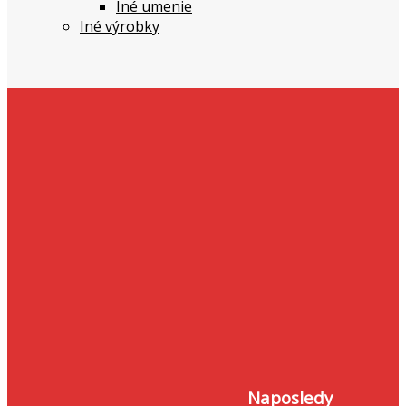
Iné umenie
Iné výrobky
Naposledy