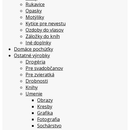
Rukavice
Opasky
Motýliky
Kytice pre nevestu
Ozdoby do vlasov
Záložky do kníh
Iné doplnky
Domáce pochúťky
Ostatné výrobky
Drogéria
Pre svadobčanov
Pre zvieratká
Drobnosti
Knihy
Umenie
Obrazy
Kresby
Grafika
Fotografia
Sochárstvo