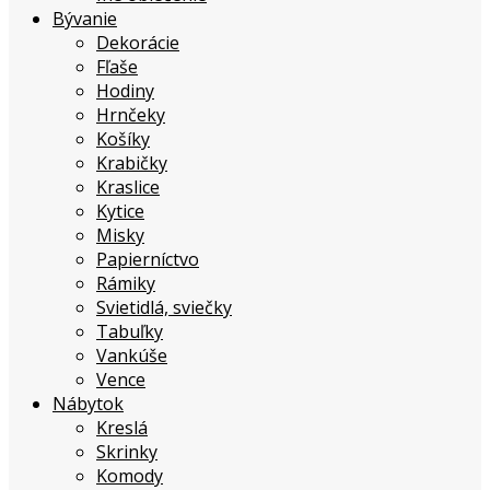
Bývanie
Dekorácie
Fľaše
Hodiny
Hrnčeky
Košíky
Krabičky
Kraslice
Kytice
Misky
Papierníctvo
Rámiky
Svietidlá, sviečky
Tabuľky
Vankúše
Vence
Nábytok
Kreslá
Skrinky
Komody