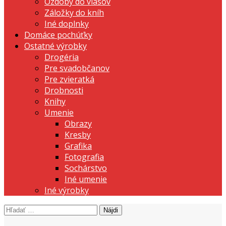
Ozdoby do vlasov
Záložky do kníh
Iné doplnky
Domáce pochúťky
Ostatné výrobky
Drogéria
Pre svadobčanov
Pre zvieratká
Drobnosti
Knihy
Umenie
Obrazy
Kresby
Grafika
Fotografia
Sochárstvo
Iné umenie
Iné výrobky
Hľadať:
prezentujeme vašu domácu tvorbu
Tvorte s nami