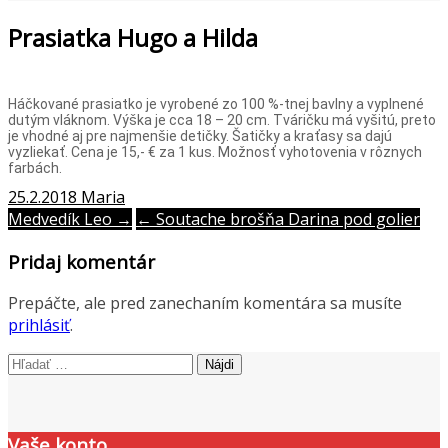
Prasiatka Hugo a Hilda
Háčkované prasiatko je vyrobené zo 100 %-tnej bavlny a vyplnené
dutým vláknom. Výška je cca 18 – 20 cm. Tváričku má vyšitú, preto
je vhodné aj pre najmenšie detičky. Šatičky a kraťasy sa dajú
vyzliekať. Cena je 15,- € za 1 kus. Možnosť vyhotovenia v rôznych
farbách.
25.2.2018
Maria
Post
Medvedík Leo →
← Soutache brošňa Darina pod golier
navigation
Pridaj komentár
Prepáčte, ale pred zanechaním komentára sa musíte
prihlásiť
.
Hľadať:
Vaše konto