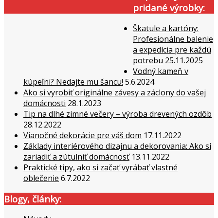
pridané výrobky:
Škatule a kartóny:
Profesionálne balenie
a expedícia pre každú
potrebu
25.11.2025
Vodný kameň v
kúpeľni? Nedajte mu šancu!
5.6.2024
Ako si vyrobiť originálne závesy a záclony do vašej
domácnosti
28.1.2023
Tip na dlhé zimné večery – výroba drevených ozdôb
28.12.2022
Vianočné dekorácie pre váš dom
17.11.2022
Základy interiérového dizajnu a dekorovania: Ako si
zariadiť a zútulniť domácnosť
13.11.2022
Praktické tipy, ako si začať vyrábať vlastné
oblečenie
6.7.2022
Blogy, články: