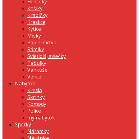
Hrnčeky
Košíky
Krabičky
Kraslice
Kytice
Misky
Papierníctvo
Rámiky
Svietidlá, sviečky
Tabuľky
Vankúše
Vence
Nábytok
Kreslá
Skrinky
Komody
Police
Iný nábytok
Šperky
Náramky
Náušnice