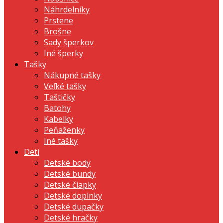
Náhrdelníky
Prstene
Brošne
Sady šperkov
Iné šperky
Tašky
Nákupné tašky
Veľké tašky
Taštičky
Batohy
Kabelky
Peňaženky
Iné tašky
Deti
Detské body
Detské bundy
Detské čiapky
Detské doplnky
Detské dupačky
Detské hračky