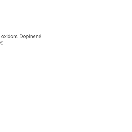
á oxidom. Doplnené
 €