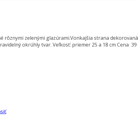
né rôznymi zelenými glazúrami.Vonkajšia strana dekorovan
videlný okrúhly tvar. Veľkosť: priemer 25 a 18 cm Cena 39
siť
.