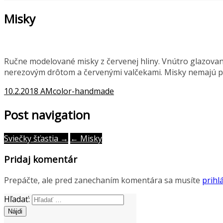
Misky
Ručne modelované misky z červenej hliny. Vnútro glazova
nerezovým drôtom a červenými valčekami. Misky nemajú pra
10.2.2018
AMcolor-handmade
Post navigation
Sviečky šťastia →
← Misky
Pridaj komentár
Prepáčte, ale pred zanechaním komentára sa musíte
prihlá
Hľadať: