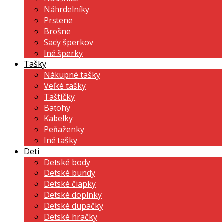
Náhrdelníky
Prstene
Brošne
Sady šperkov
Iné šperky
Tašky
Nákupné tašky
Veľké tašky
Taštičky
Batohy
Kabelky
Peňaženky
Iné tašky
Deti
Detské body
Detské bundy
Detské čiapky
Detské doplnky
Detské dupačky
Detské hračky