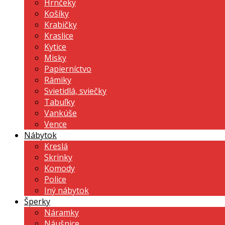
Hrnčeky
Košíky
Krabičky
Kraslice
Kytice
Misky
Papierníctvo
Rámiky
Svietidlá, sviečky
Tabuľky
Vankúše
Vence
Nábytok
Kreslá
Skrinky
Komody
Police
Iný nábytok
Šperky
Náramky
Náušnice