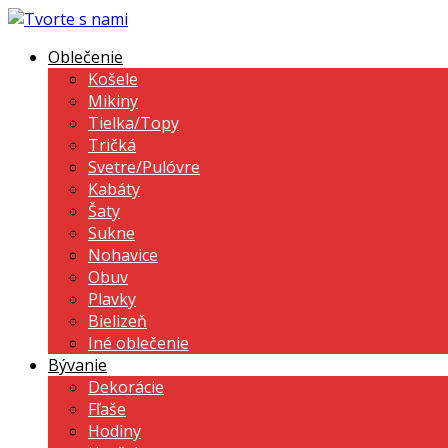
Oblečenie
Košele
Mikiny
Tielka/Topy
Tričká
Svetre/Pulóvre
Kabáty
Šaty
Sukne
Nohavice
Obuv
Plavky
Bielizeň
Iné oblečenie
Bývanie
Dekorácie
Fľaše
Hodiny