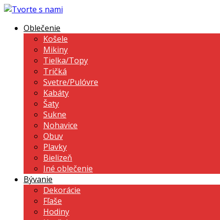
Oblečenie
Košele
Mikiny
Tielka/Topy
Tričká
Svetre/Pulóvre
Kabáty
Šaty
Sukne
Nohavice
Obuv
Plavky
Bielizeň
Iné oblečenie
Bývanie
Dekorácie
Fľaše
Hodiny