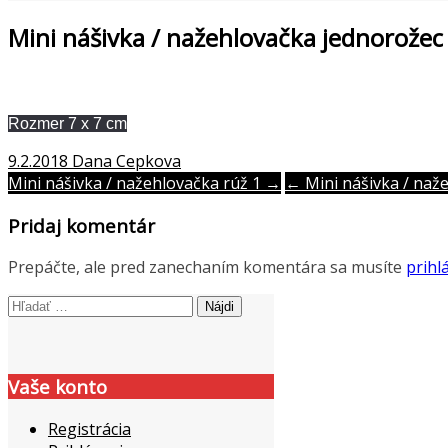
Mini nášivka / nažehlovačka jednorožec
Rozmer 7 x 7 cm
9.2.2018
Dana Cepkova
Post
Mini nášivka / nažehlovačka rúž 1 →
← Mini nášivka / naž
navigation
Pridaj komentár
Prepáčte, ale pred zanechaním komentára sa musíte
prihlá
Hľadať:
Vaše konto
Registrácia