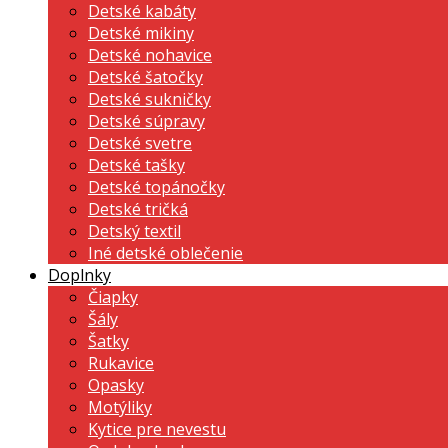
Detské kabáty
Detské mikiny
Detské nohavice
Detské šatočky
Detské sukničky
Detské súpravy
Detské svetre
Detské tašky
Detské topánočky
Detské tričká
Detský textil
Iné detské oblečenie
Doplnky
Čiapky
Šály
Šatky
Rukavice
Opasky
Motýliky
Kytice pre nevestu