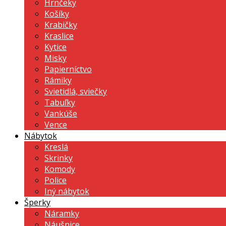
Hrnčeky
Košíky
Krabičky
Kraslice
Kytice
Misky
Papierníctvo
Rámiky
Svietidlá, sviečky
Tabuľky
Vankúše
Vence
Nábytok
Kreslá
Skrinky
Komody
Police
Iný nábytok
Šperky
Náramky
Náušnice