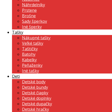
Náhrdelníky
Prstene
Brošne
Sady šperkov
Iné šperky
Tašky
Nákupné tašky
Veľké tašky
Taštičky
Batohy
Kabelky
Peňaženky
Iné tašky
Deti
Detské body
Detské bundy
Detské čiapky
Detské doplnky
Detské dupačky
Detské hračky