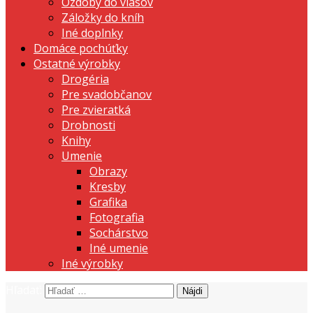
Ozdoby do vlasov
Záložky do kníh
Iné doplnky
Domáce pochúťky
Ostatné výrobky
Drogéria
Pre svadobčanov
Pre zvieratká
Drobnosti
Knihy
Umenie
Obrazy
Kresby
Grafika
Fotografia
Sochárstvo
Iné umenie
Iné výrobky
Hľadať:
prezentujeme vašu domácu tvorbu
Tvorte s nami