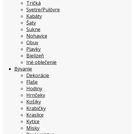
Tričká
Svetre/Pulóvre
Kabáty
Šaty
Sukne
Nohavice
Obuv
Plavky
Bielizeň
Iné oblečenie
Bývanie
Dekorácie
Fľaše
Hodiny
Hrnčeky
Košíky
Krabičky
Kraslice
Kytice
Misky