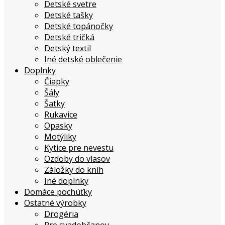
Detské svetre
Detské tašky
Detské topánočky
Detské tričká
Detský textil
Iné detské oblečenie
Doplnky
Čiapky
Šály
Šatky
Rukavice
Opasky
Motýliky
Kytice pre nevestu
Ozdoby do vlasov
Záložky do kníh
Iné doplnky
Domáce pochúťky
Ostatné výrobky
Drogéria