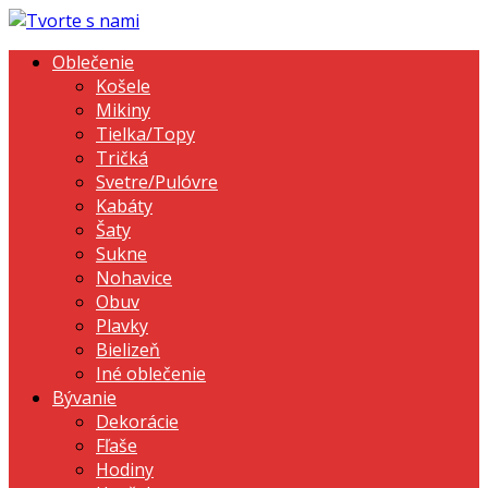
Oblečenie
Košele
Mikiny
Tielka/Topy
Tričká
Svetre/Pulóvre
Kabáty
Šaty
Sukne
Nohavice
Obuv
Plavky
Bielizeň
Iné oblečenie
Bývanie
Dekorácie
Fľaše
Hodiny