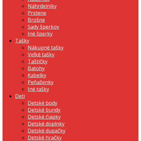
Náhrdelníky
Prstene
Brošne
Sady šperkov
Iné šperky
Tašky
Nákupné tašky
Veľké tašky
Taštičky
Batohy
Kabelky
Peňaženky
Iné tašky
Deti
Detské body
Detské bundy
Detské čiapky
Detské doplnky
Detské dupačky
Detské hračky