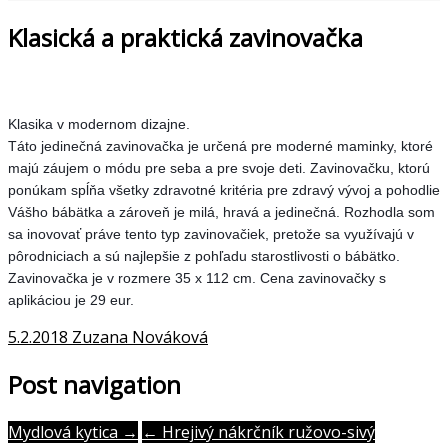
Klasická a praktická zavinovačka
Klasika v modernom dizajne.
Táto jedinečná zavinovačka je určená pre moderné maminky, ktoré
majú záujem o módu pre seba a pre svoje deti. Zavinovačku, ktorú
ponúkam spĺňa všetky zdravotné kritéria pre zdravý vývoj a pohodlie
Vášho bábätka a zároveň je milá, hravá a jedinečná. Rozhodla som
sa inovovať práve tento typ zavinovačiek, pretože sa využívajú v
pôrodniciach a sú najlepšie z pohľadu starostlivosti o bábätko.
Zavinovačka je v rozmere 35 x 112 cm. Cena zavinovačky s
aplikáciou je 29 eur.
5.2.2018
Zuzana Nováková
Post navigation
Mydlová kytica →
← Hrejivý nákrčník ružovo-sivý