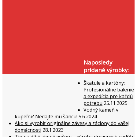
Naposledy
pridané výrobky:
Škatule a kartóny:
Profesionálne balenie
a expedícia pre každú
potrebu
25.11.2025
Vodný kameň v
kúpeľni? Nedajte mu šancu!
5.6.2024
Ako si vyrobiť originálne závesy a záclony do vašej
domácnosti
28.1.2023
Tip na dlhé zimné večery – výroba drevených ozdôb