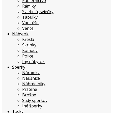
Papierníctvo
Rámiky
Svietidlá, sviečky
Tabuľky
Vankúše
Vence
Nábytok
Kreslá
Skrinky
Komody
Police
Iný nábytok
Šperky
Náramky
Náušnice
Náhrdelníky
Prstene
Brošne
Sady šperkov
Iné šperky
Tašky