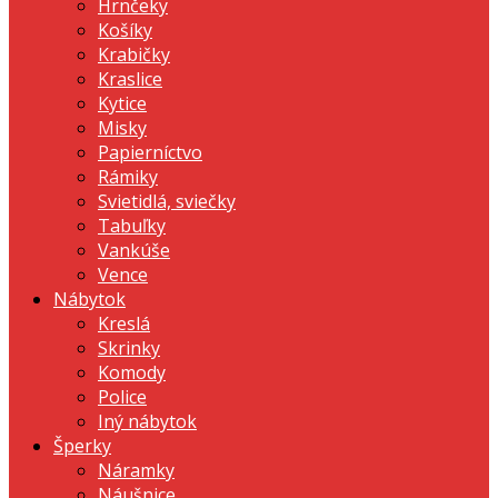
Hrnčeky
Košíky
Krabičky
Kraslice
Kytice
Misky
Papierníctvo
Rámiky
Svietidlá, sviečky
Tabuľky
Vankúše
Vence
Nábytok
Kreslá
Skrinky
Komody
Police
Iný nábytok
Šperky
Náramky
Náušnice