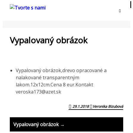
TVORTE S NAMI
Vypalovaný obrázok
Vypalovaný obrázok,drevo opracované a
nalakované transparentným
lakom.12x12cm.Cena 8 eur.Kontakt
veroska173@azet.sk
29.1.2018
Veronika Bizubová
P
Vypalovaný obrázok →
o