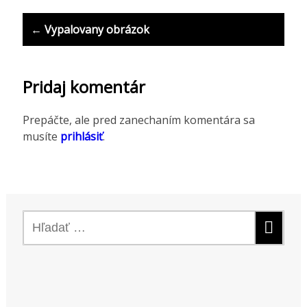
s
← Vypalovany obrázok
t
n
Pridaj komentár
a
v
Prepáčte, ale pred zanechaním komentára sa
musíte
prihlásiť
.
i
g
a
t
H
i
ľ
a
o
d
n
a