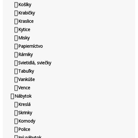
Košíky
Krabičky
Kraslice
Kytice
Misky
Papierníctvo
Rámiky
Svietidlá, sviečky
Tabuľky
Vankúše
Vence
Nábytok
Kreslá
Skrinky
Komody
Police
Iný nábytok