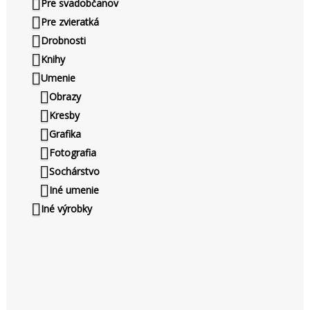
Pre svadobčanov
Pre zvieratká
Drobnosti
Knihy
Umenie
Obrazy
Kresby
Grafika
Fotografia
Sochárstvo
Iné umenie
Iné výrobky