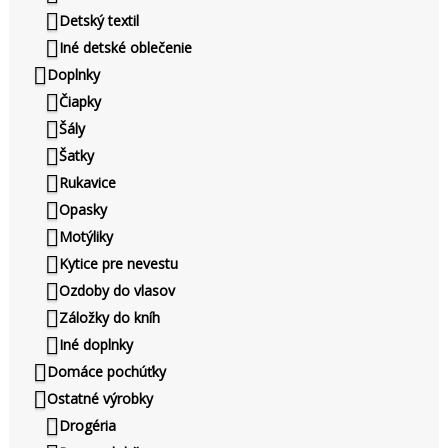
Detský textil
Iné detské oblečenie
Doplnky
Čiapky
Šály
Šatky
Rukavice
Opasky
Motýliky
Kytice pre nevestu
Ozdoby do vlasov
Záložky do kníh
Iné doplnky
Domáce pochúťky
Ostatné výrobky
Drogéria