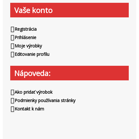
ť
Vaše konto
:
Registrácia
Prihlásenie
Moje výrobky
Editovanie profilu
Nápoveda:
Ako pridať výrobok
Podmienky používania stránky
Kontakt k nám