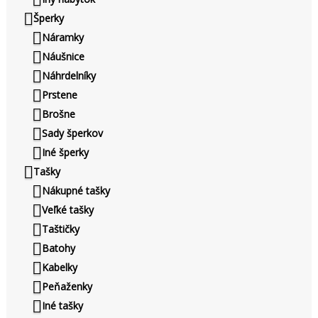
Šperky
Náramky
Náušnice
Náhrdelníky
Prstene
Brošne
Sady šperkov
Iné šperky
Tašky
Nákupné tašky
Veľké tašky
Taštičky
Batohy
Kabelky
Peňaženky
Iné tašky