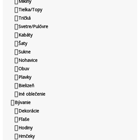
Mikiny
Tielka/Topy
Tričká
Svetre/Pulóvre
Kabáty
Šaty
Sukne
Nohavice
Obuv
Plavky
Bielizeň
Iné oblečenie
Bývanie
Dekorácie
Fľaše
Hodiny
Hrnčeky