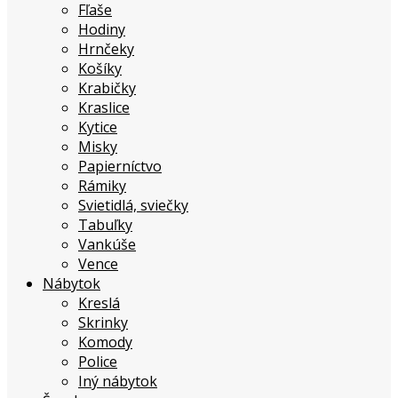
Fľaše
Hodiny
Hrnčeky
Košíky
Krabičky
Kraslice
Kytice
Misky
Papierníctvo
Rámiky
Svietidlá, sviečky
Tabuľky
Vankúše
Vence
Nábytok
Kreslá
Skrinky
Komody
Police
Iný nábytok