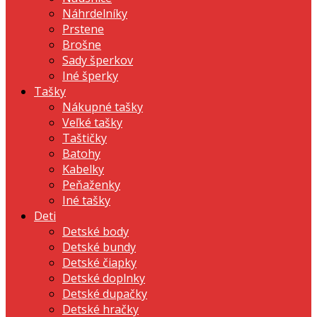
Náhrdelníky
Prstene
Brošne
Sady šperkov
Iné šperky
Tašky
Nákupné tašky
Veľké tašky
Taštičky
Batohy
Kabelky
Peňaženky
Iné tašky
Deti
Detské body
Detské bundy
Detské čiapky
Detské doplnky
Detské dupačky
Detské hračky