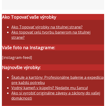
Ako Topovať vaše výrobky
Ako Topovať výrobky na titulnej strane?
Ako topovať celú tvorbu banerom na titulnej
strane?
Vaše foto na Instagrame:
[instagram-feed]
Najnovšie výrobky:
Škatule a kartóny: Profesionálne balenie a expedícia
pre každú potrebu
Vodný kameň v kúpeľni? Nedajte mu šancu!
Ako si vyrobiť originálne závesy a záclony do vašej
domácnosti