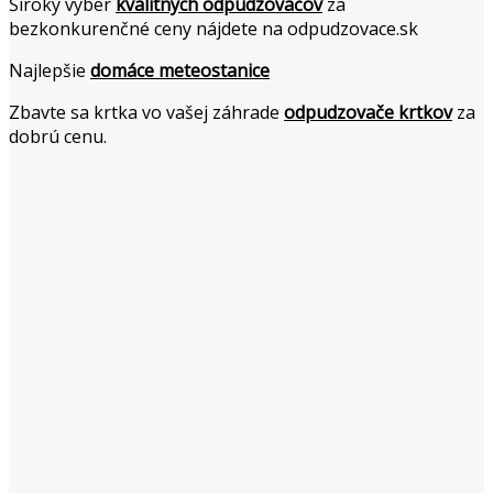
Široký výber
kvalitných odpudzovačov
za
bezkonkurenčné ceny nájdete na odpudzovace.sk
Najlepšie
domáce meteostanice
Zbavte sa krtka vo vašej záhrade
odpudzovače krtkov
za
dobrú cenu.