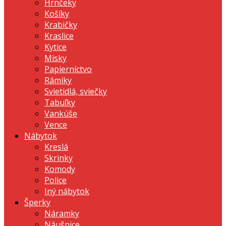
Hrnčeky
Košíky
Krabičky
Kraslice
Kytice
Misky
Papierníctvo
Rámiky
Svietidlá, sviečky
Tabuľky
Vankúše
Vence
Nábytok
Kreslá
Skrinky
Komody
Police
Iný nábytok
Šperky
Náramky
Náušnice