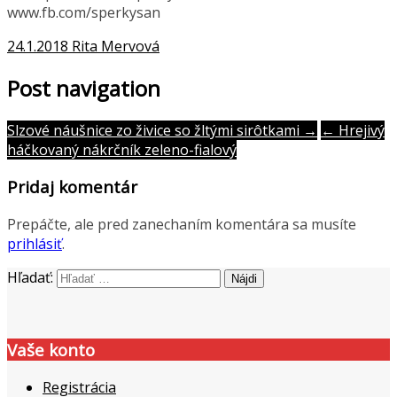
www.fb.com/sperkysan
24.1.2018
Rita Mervová
Post navigation
Slzové náušnice zo živice so žltými sirôtkami →
← Hrejivý
háčkovaný nákrčník zeleno-fialový
Pridaj komentár
Prepáčte, ale pred zanechaním komentára sa musíte
prihlásiť
.
Hľadať:
Vaše konto
Registrácia