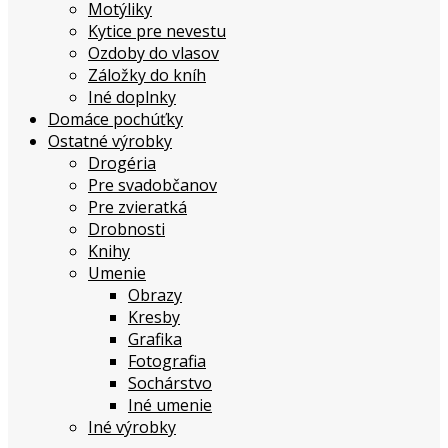
Motýliky
Kytice pre nevestu
Ozdoby do vlasov
Záložky do kníh
Iné doplnky
Domáce pochúťky
Ostatné výrobky
Drogéria
Pre svadobčanov
Pre zvieratká
Drobnosti
Knihy
Umenie
Obrazy
Kresby
Grafika
Fotografia
Sochárstvo
Iné umenie
Iné výrobky