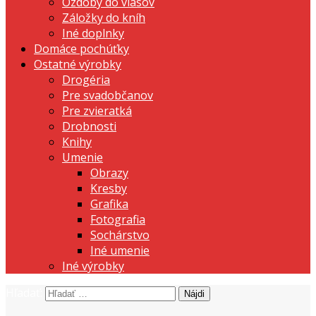
Ozdoby do vlasov
Záložky do kníh
Iné doplnky
Domáce pochúťky
Ostatné výrobky
Drogéria
Pre svadobčanov
Pre zvieratká
Drobnosti
Knihy
Umenie
Obrazy
Kresby
Grafika
Fotografia
Sochárstvo
Iné umenie
Iné výrobky
Hľadať:
prezentujeme vašu domácu tvorbu
Tvorte s nami