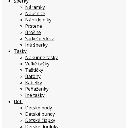
Šperky
Náramky
Náušnice
Náhrdelníky
Prstene
Brošne
Sady šperkov
Iné šperky
Tašky
Nákupné tašky
Veľké tašky
Taštičky
Batohy
Kabelky
Peňaženky
Iné tašky
Deti
Detské body
Detské bundy
Detské čiapky
Detské doplnky