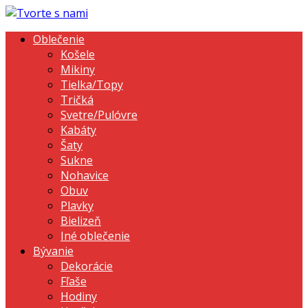
Oblečenie
Košele
Mikiny
Tielka/Topy
Tričká
Svetre/Pulóvre
Kabáty
Šaty
Sukne
Nohavice
Obuv
Plavky
Bielizeň
Iné oblečenie
Bývanie
Dekorácie
Fľaše
Hodiny