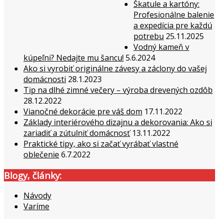
Škatule a kartóny:
Profesionálne balenie
a expedícia pre každú
potrebu
25.11.2025
Vodný kameň v
kúpeľni? Nedajte mu šancu!
5.6.2024
Ako si vyrobiť originálne závesy a záclony do vašej
domácnosti
28.1.2023
Tip na dlhé zimné večery – výroba drevených ozdôb
28.12.2022
Vianočné dekorácie pre váš dom
17.11.2022
Základy interiérového dizajnu a dekorovania: Ako si
zariadiť a zútulniť domácnosť
13.11.2022
Praktické tipy, ako si začať vyrábať vlastné
oblečenie
6.7.2022
Blogy, články:
Návody
Varíme