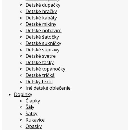
Detské dupačky
Detské hračky
Detské kabáty
Detské mikiny
Detské nohavice
Detské šatočky
Detské sukničky
Detské súpravy
Detské svetre
Detské tašky
Detské topánočky
Detské tričká
Detský textil
Iné detské oblečenie
Doplnky
Čiapky
Šály
Šatky
Rukavice
Opasky