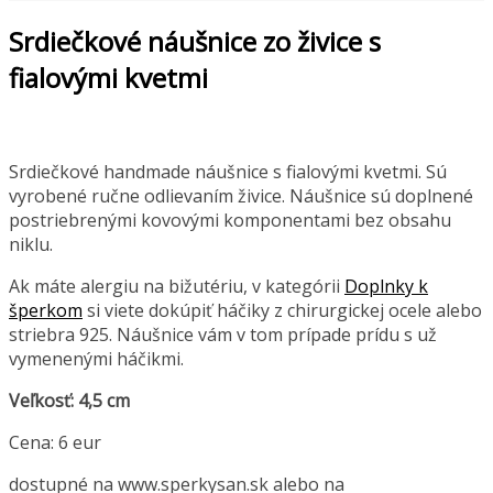
Srdiečkové náušnice zo živice s
fialovými kvetmi
Srdiečkové handmade náušnice s fialovými kvetmi. Sú
vyrobené ručne odlievaním živice. Náušnice sú doplnené
postriebrenými kovovými komponentami bez obsahu
niklu.
Ak máte alergiu na bižutériu, v kategórii
Doplnky k
šperkom
si viete dokúpiť háčiky z chirurgickej ocele alebo
striebra 925. Náušnice vám v tom prípade prídu s už
vymenenými háčikmi.
Veľkosť: 4,5 cm
Cena: 6 eur
dostupné na www.sperkysan.sk alebo na