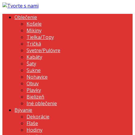
Oblečenie
Košele
Mikiny
Tielka/Topy
Tričká
Svetre/Pulóvre
Kabáty
Šaty
Sukne
Nohavice
Obuv
Plavky
Bielizeň
Iné oblečenie
Bývanie
Dekorácie
Fľaše
Hodiny