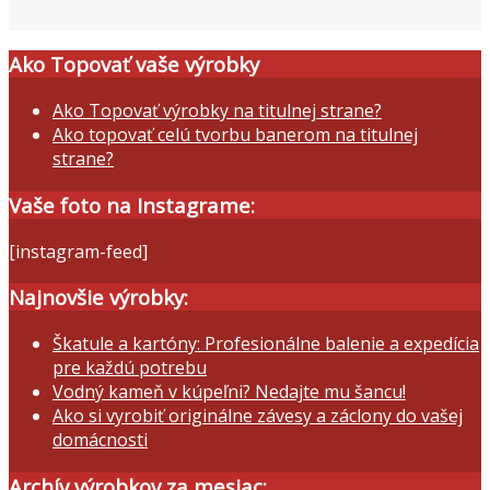
Ako Topovať vaše výrobky
Ako Topovať výrobky na titulnej strane?
Ako topovať celú tvorbu banerom na titulnej
strane?
Vaše foto na Instagrame:
[instagram-feed]
Najnovšie výrobky:
Škatule a kartóny: Profesionálne balenie a expedícia
pre každú potrebu
Vodný kameň v kúpeľni? Nedajte mu šancu!
Ako si vyrobiť originálne závesy a záclony do vašej
domácnosti
Archív výrobkov za mesiac: