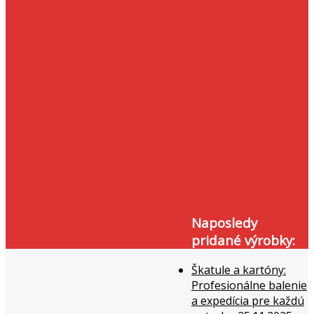
Naposledy
pridané výrobky:
Škatule a kartóny:
Profesionálne balenie
a expedícia pre každú