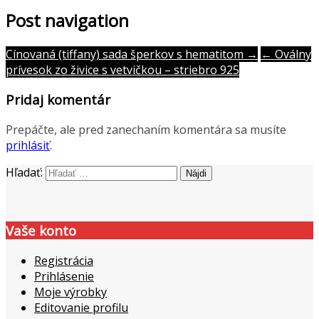
Post navigation
Cínovaná (tiffany) sada šperkov s hematitom →
← Oválny
prívesok zo živice s vetvičkou – striebro 925
Pridaj komentár
Prepáčte, ale pred zanechaním komentára sa musíte
prihlásiť
.
Hľadať:
Vaše konto
Registrácia
Prihlásenie
Moje výrobky
Editovanie profilu