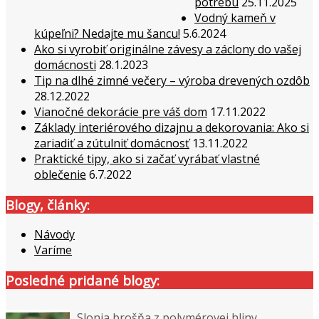
potrebu
25.11.2025
Vodný kameň v
kúpeľni? Nedajte mu šancu!
5.6.2024
Ako si vyrobiť originálne závesy a záclony do vašej
domácnosti
28.1.2023
Tip na dlhé zimné večery – výroba drevených ozdôb
28.12.2022
Vianočné dekorácie pre váš dom
17.11.2022
Základy interiérového dizajnu a dekorovania: Ako si
zariadiť a zútulniť domácnosť
13.11.2022
Praktické tipy, ako si začať vyrábať vlastné
oblečenie
6.7.2022
Blogy, články:
Návody
Varíme
Posledné pridané blogy:
Slonia brošňa z polymérovej hliny