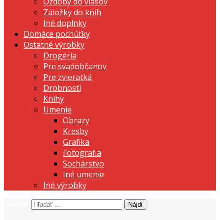
Ozdoby do vlasov
Záložky do kníh
Iné doplnky
Domáce pochúťky
Ostatné výrobky
Drogéria
Pre svadobčanov
Pre zvieratká
Drobnosti
Knihy
Umenie
Obrazy
Kresby
Grafika
Fotografia
Sochárstvo
Iné umenie
Iné výrobky
Hľadať:
prezentujeme vašu domácu tvorbu
Tvorte s nami