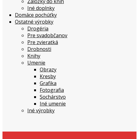
Záložky do kníh
Iné doplnky
Domáce pochúťky
Ostatné výrobky
Drogéria
Pre svadobčanov
Pre zvieratká
Drobnosti
Knihy
Umenie
Obrazy
Kresby
Grafika
Fotografia
Sochárstvo
Iné umenie
Iné výrobky