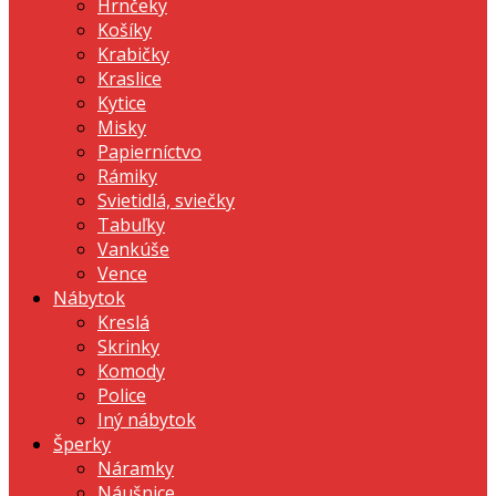
Hrnčeky
Košíky
Krabičky
Kraslice
Kytice
Misky
Papierníctvo
Rámiky
Svietidlá, sviečky
Tabuľky
Vankúše
Vence
Nábytok
Kreslá
Skrinky
Komody
Police
Iný nábytok
Šperky
Náramky
Náušnice