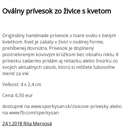
Oválny prívesok zo živice s kvetom
Originálny handmade prívesok v tvare oválu s bielym
kvietkom. Kvet je zaliaty v živici v oválnej forme,
prehĺbenej dovnútra. Prívesok je doplnený
postriebreným kovovým krúžkom bez obsahu niklu. K
prívesku zadarmo pridám aj retiazku alebo šnúrku zo
svojich aktuálnych zásob, ktorú si môžete ľubovoľne
meniť za iné.
Veľkosť
: 4 x 2,4 cm
Cena: 6,50 eur
dostupné na www.sperkysan.sk/zivicove-privesky alebo
na www.fb.com/sperkysan
24.1.2018
Rita Mervová