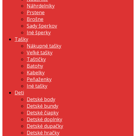
Náhrdelníky
Prstene
Brošne
Sady šperkov
Iné šperky
Tašky
Nákupné tašky
Veľké tašky
Taštičky
Batohy
Kabelky
Peňaženky
Iné tašky
Deti
Detské body
Detské bundy
Detské čiapky
Detské doplnky
Detské dupačky
Detské hračky