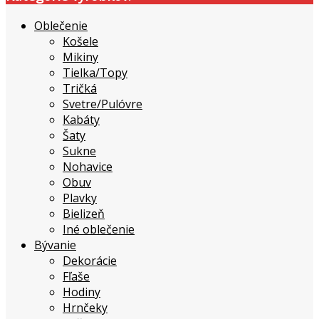
Oblečenie
Košele
Mikiny
Tielka/Topy
Tričká
Svetre/Pulóvre
Kabáty
Šaty
Sukne
Nohavice
Obuv
Plavky
Bielizeň
Iné oblečenie
Bývanie
Dekorácie
Fľaše
Hodiny
Hrnčeky