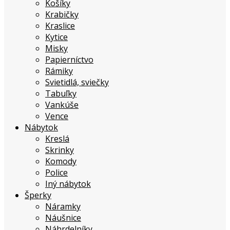
Košíky
Krabičky
Kraslice
Kytice
Misky
Papierníctvo
Rámiky
Svietidlá, sviečky
Tabuľky
Vankúše
Vence
Nábytok
Kreslá
Skrinky
Komody
Police
Iný nábytok
Šperky
Náramky
Náušnice
Náhrdelníky