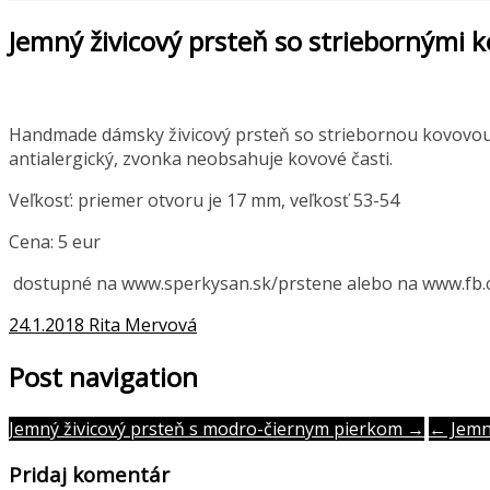
Jemný živicový prsteň so striebornými 
Handmade dámsky živicový prsteň so striebornou kovovou fól
antialergický, zvonka neobsahuje kovové časti.
Veľkosť: priemer otvoru je 17 mm, veľkosť 53-54
Cena: 5 eur
dostupné na www.sperkysan.sk/prstene alebo na www.fb
24.1.2018
Rita Mervová
Post navigation
Jemný živicový prsteň s modro-čiernym pierkom →
← Jemný
Pridaj komentár