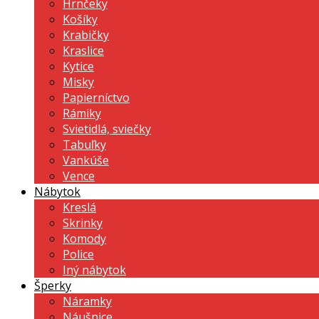
Hrnčeky
Košíky
Krabičky
Kraslice
Kytice
Misky
Papierníctvo
Rámiky
Svietidlá, sviečky
Tabuľky
Vankúše
Vence
Nábytok
Kreslá
Skrinky
Komody
Police
Iný nábytok
Šperky
Náramky
Náušnice