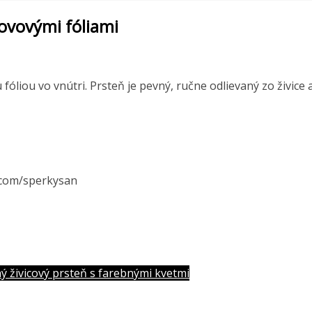
kovovými fóliami
iou vo vnútri. Prsteň je pevný, ručne odlievaný zo živice a
.com/sperkysan
 živicový prsteň s farebnými kvetmi