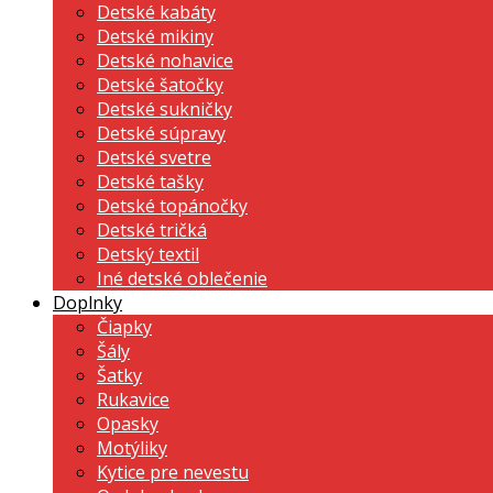
Detské kabáty
Detské mikiny
Detské nohavice
Detské šatočky
Detské sukničky
Detské súpravy
Detské svetre
Detské tašky
Detské topánočky
Detské tričká
Detský textil
Iné detské oblečenie
Doplnky
Čiapky
Šály
Šatky
Rukavice
Opasky
Motýliky
Kytice pre nevestu