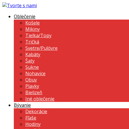
Oblečenie
Košele
Mikiny
Tielka/Topy
Tričká
Svetre/Pulóvre
Kabáty
Šaty
Sukne
Nohavice
Obuv
Plavky
Bielizeň
Iné oblečenie
Bývanie
Dekorácie
Fľaše
Hodiny