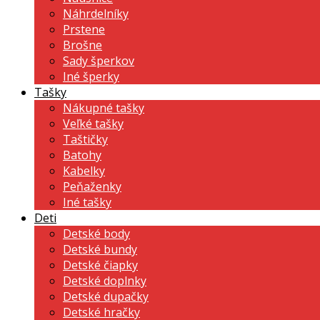
Náhrdelníky
Prstene
Brošne
Sady šperkov
Iné šperky
Tašky
Nákupné tašky
Veľké tašky
Taštičky
Batohy
Kabelky
Peňaženky
Iné tašky
Deti
Detské body
Detské bundy
Detské čiapky
Detské doplnky
Detské dupačky
Detské hračky