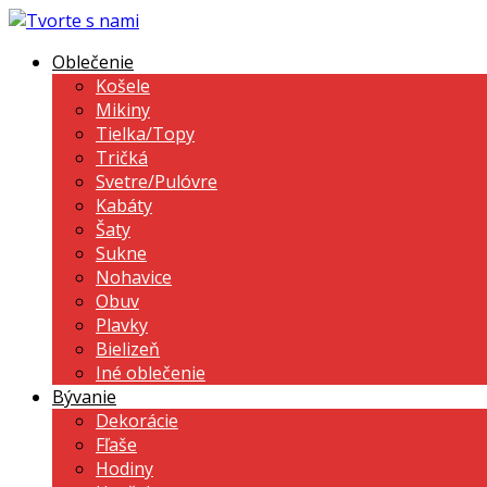
Oblečenie
Košele
Mikiny
Tielka/Topy
Tričká
Svetre/Pulóvre
Kabáty
Šaty
Sukne
Nohavice
Obuv
Plavky
Bielizeň
Iné oblečenie
Bývanie
Dekorácie
Fľaše
Hodiny