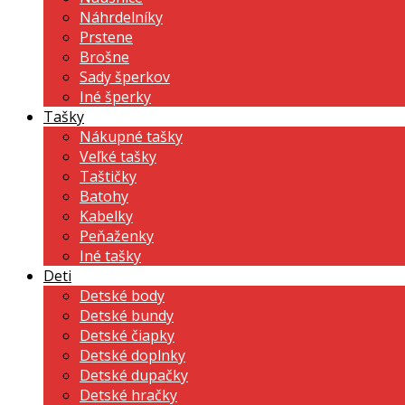
Náhrdelníky
Prstene
Brošne
Sady šperkov
Iné šperky
Tašky
Nákupné tašky
Veľké tašky
Taštičky
Batohy
Kabelky
Peňaženky
Iné tašky
Deti
Detské body
Detské bundy
Detské čiapky
Detské doplnky
Detské dupačky
Detské hračky