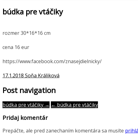
búdka pre vtáčiky
rozmer 30*16*16 cm
cena 16 eur
https://www.facebook.com/znasejdielnicky/
17.1.2018
Soňa Králiková
Post navigation
búdka pre vtáčiky →
← búdka pre vtáčiky
Pridaj komentár
Prepáčte, ale pred zanechaním komentára sa musíte
prihlá