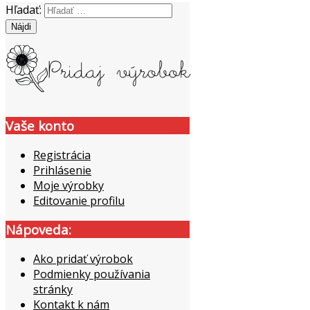
Hľadať:
Vaše konto
Registrácia
Prihlásenie
Moje výrobky
Editovanie profilu
Nápoveda:
Ako pridať výrobok
Podmienky používania
stránky
Kontakt k nám