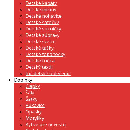
Detské kabáty
Detské mikiny
Detské nohavice
Detské šatočky
Detské sukničky
Detské súpravy
Detské svetre
Detské tašky
Detské topánočky
Detské tričká
Detský textil
Iné detské oblečenie
Doplnky
Čiapky
Šály
Šatky
Rukavice
Opasky
Motýliky
Kytice pre nevestu