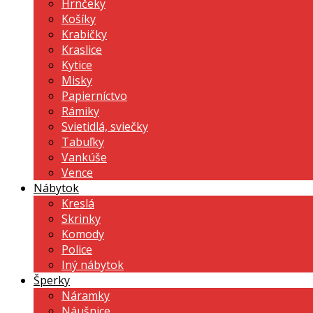
Hrnčeky
Košíky
Krabičky
Kraslice
Kytice
Misky
Papierníctvo
Rámiky
Svietidlá, sviečky
Tabuľky
Vankúše
Vence
Nábytok
Kreslá
Skrinky
Komody
Police
Iný nábytok
Šperky
Náramky
Náušnice