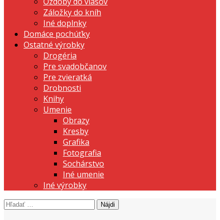
Ozdoby do vlasov
Záložky do kníh
Iné doplnky
Domáce pochúťky
Ostatné výrobky
Drogéria
Pre svadobčanov
Pre zvieratká
Drobnosti
Knihy
Umenie
Obrazy
Kresby
Grafika
Fotografia
Sochárstvo
Iné umenie
Iné výrobky
Hľadať:
prezentujeme vašu domácu tvorbu
Tvorte s nami