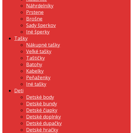
Náhrdelníky
Prstene
Brošne
Sady šperkov
Iné šperky
Tašky
Nákupné tašky
Veľké tašky
Taštičky
Batohy
Kabelky
Peňaženky
Iné tašky
Deti
Detské body
Detské bundy
Detské čiapky
Detské doplnky
Detské dupačky
Detské hračky