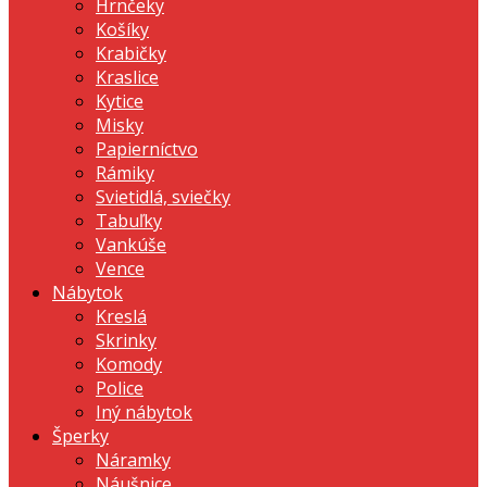
Hrnčeky
Košíky
Krabičky
Kraslice
Kytice
Misky
Papierníctvo
Rámiky
Svietidlá, sviečky
Tabuľky
Vankúše
Vence
Nábytok
Kreslá
Skrinky
Komody
Police
Iný nábytok
Šperky
Náramky
Náušnice