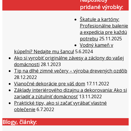
pridané výrobky:
Škatule a kartóny:
Profesionálne balenie
a expedícia pre každú
potrebu
25.11.2025
Vodný kameň v
kúpeľni? Nedajte mu šancu!
5.6.2024
Ako si vyrobiť originálne závesy a záclony do vašej
domácnosti
28.1.2023
Tip na dlhé zimné večery – výroba drevených ozdôb
28.12.2022
Vianočné dekorácie pre váš dom
17.11.2022
Základy interiérového dizajnu a dekorovania: Ako si
zariadiť a zútulniť domácnosť
13.11.2022
Praktické tipy, ako si začať vyrábať vlastné
oblečenie
6.7.2022
Blogy, články: