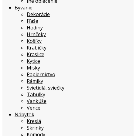
Iné oblečenie
Bývanie
Dekorácie
Fľaše
Hodiny
Hrnčeky
Košíky
Krabičky
Kraslice
Kytice
Misky
Papierníctvo
Rámiky
Svietidlá, sviečky
Tabuľky
Vankúše
Vence
Nábytok
Kreslá
Skrinky
Komody