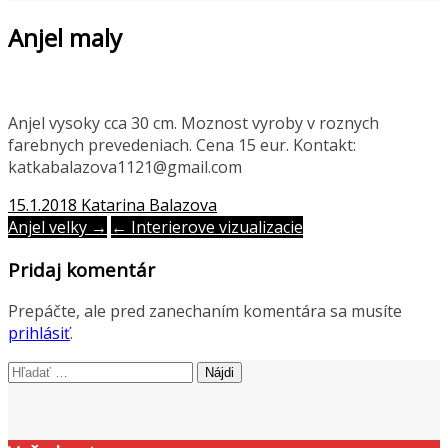
Anjel maly
Anjel vysoky cca 30 cm. Moznost vyroby v roznych
farebnych prevedeniach. Cena 15 eur. Kontakt:
katkabalazova1121@gmail.com
15.1.2018
Katarina Balazova
Post
Anjel velky →
← Interierove vizualizacie
navigation
Pridaj komentár
Prepáčte, ale pred zanechaním komentára sa musíte
prihlásiť
.
Hľadať: