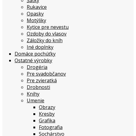
Šatky
Rukavice
Opasky
Motýliky
Kytice pre nevestu
Ozdoby do vlasov
Záložky do kníh
Iné doplnky
Domáce pochúťky
Ostatné výrobky
Drogéria
Pre svadobčanov
Pre zvieratká
Drobnosti
Knihy
Umenie
Obrazy
Kresby
Grafika
Fotografia
Sochárstvo