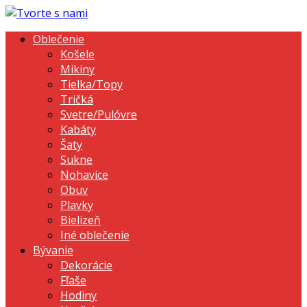
Oblečenie
Košele
Mikiny
Tielka/Topy
Tričká
Svetre/Pulóvre
Kabáty
Šaty
Sukne
Nohavice
Obuv
Plavky
Bielizeň
Iné oblečenie
Bývanie
Dekorácie
Fľaše
Hodiny