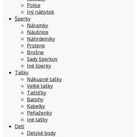
Police
Iný nábytok
Šperky
Náramky
Náušnice
Náhrdelníky
Prstene
Brošne
Sady šperkov
Iné šperky
Tašky
Nákupné tašky
Veľké tašky
Taštičky
Batohy
Kabelky
Peňaženky
Iné tašky
Deti
Detské body