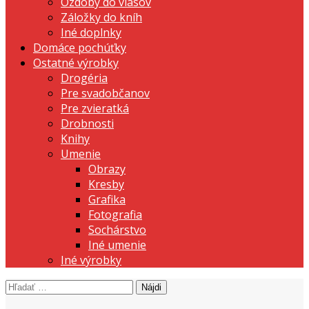
Ozdoby do vlasov
Záložky do kníh
Iné doplnky
Domáce pochúťky
Ostatné výrobky
Drogéria
Pre svadobčanov
Pre zvieratká
Drobnosti
Knihy
Umenie
Obrazy
Kresby
Grafika
Fotografia
Sochárstvo
Iné umenie
Iné výrobky
Hľadať:
prezentujeme vašu domácu tvorbu
Tvorte s nami