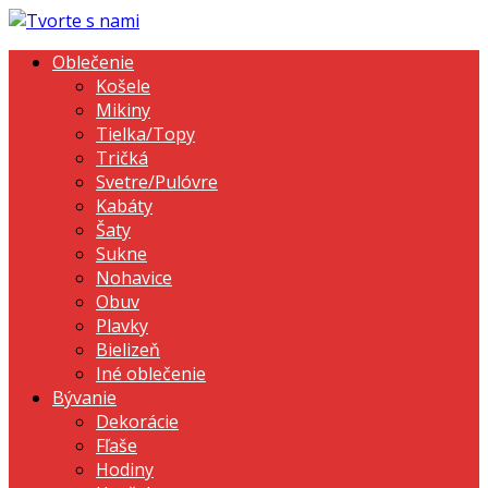
Oblečenie
Košele
Mikiny
Tielka/Topy
Tričká
Svetre/Pulóvre
Kabáty
Šaty
Sukne
Nohavice
Obuv
Plavky
Bielizeň
Iné oblečenie
Bývanie
Dekorácie
Fľaše
Hodiny