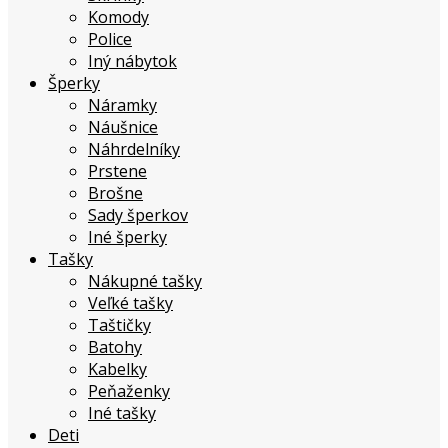
Komody
Police
Iný nábytok
Šperky
Náramky
Náušnice
Náhrdelníky
Prstene
Brošne
Sady šperkov
Iné šperky
Tašky
Nákupné tašky
Veľké tašky
Taštičky
Batohy
Kabelky
Peňaženky
Iné tašky
Deti