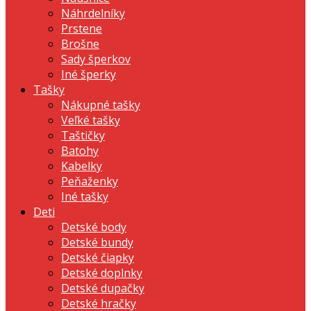
Náhrdelníky
Prstene
Brošne
Sady šperkov
Iné šperky
Tašky
Nákupné tašky
Veľké tašky
Taštičky
Batohy
Kabelky
Peňaženky
Iné tašky
Deti
Detské body
Detské bundy
Detské čiapky
Detské doplnky
Detské dupačky
Detské hračky