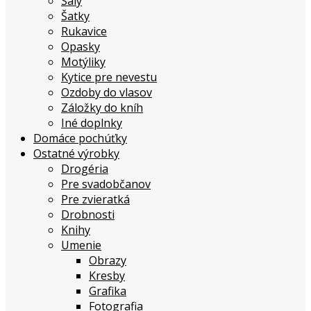
Šály
Šatky
Rukavice
Opasky
Motýliky
Kytice pre nevestu
Ozdoby do vlasov
Záložky do kníh
Iné doplnky
Domáce pochúťky
Ostatné výrobky
Drogéria
Pre svadobčanov
Pre zvieratká
Drobnosti
Knihy
Umenie
Obrazy
Kresby
Grafika
Fotografia