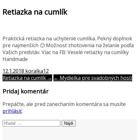
Retiazka na cumlík
Praktická retiazka na uchytenie cumlíka. Pekný doplnok
pre najmenších 🙂 Možnosť zhotovenia na želanie podľa
Vašich predstáv. Viac na FB: Veselé retiazky na cumlíky
Handmade
12.1.2018
koralka12
Post
Retiazka na cumlík →
← Mydielka pre svadobných hostí
navigation
Pridaj komentár
Prepáčte, ale pred zanechaním komentára sa musíte
prihlásiť
.
Hľadať: