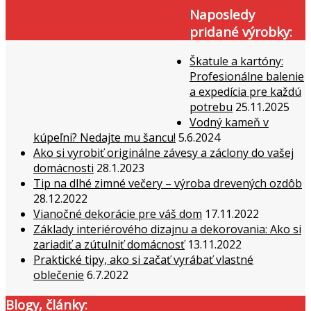
Naposledy
pridané výrobky:
Škatule a kartóny:
Profesionálne balenie
a expedícia pre každú
potrebu
25.11.2025
Vodný kameň v
kúpeľni? Nedajte mu šancu!
5.6.2024
Ako si vyrobiť originálne závesy a záclony do vašej
domácnosti
28.1.2023
Tip na dlhé zimné večery – výroba drevených ozdôb
28.12.2022
Vianočné dekorácie pre váš dom
17.11.2022
Základy interiérového dizajnu a dekorovania: Ako si
zariadiť a zútulniť domácnosť
13.11.2022
Praktické tipy, ako si začať vyrábať vlastné
oblečenie
6.7.2022
Blogy, články: