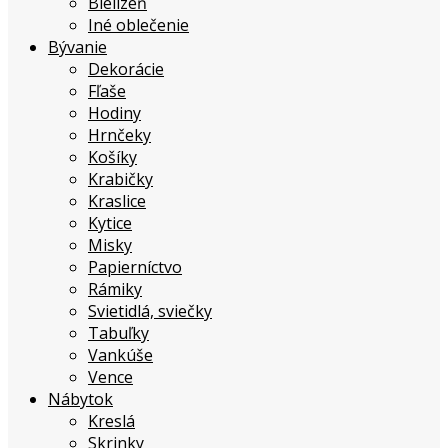
Bielizeň
Iné oblečenie
Bývanie
Dekorácie
Fľaše
Hodiny
Hrnčeky
Košíky
Krabičky
Kraslice
Kytice
Misky
Papierníctvo
Rámiky
Svietidlá, sviečky
Tabuľky
Vankúše
Vence
Nábytok
Kreslá
Skrinky