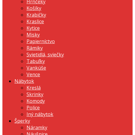
Hrnčeky
Košíky
Krabičky
Kraslice
Kytice
Misky
Papierníctvo
Rámiky
Svietidlá, sviečky
Tabuľky
Vankúše
Vence
Nábytok
Kreslá
Skrinky
Komody
Police
Iný nábytok
Šperky
Náramky
Náušnice