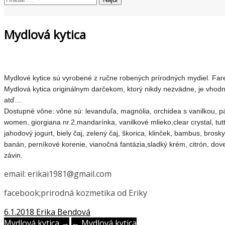
prezentujeme vašu domácu tvorbu
Tvorte s nami
Mydlová kytica
Mydlové kytice sú vyrobené z ručne robených prírodných mydiel. Fare
Mydlová kytica originálnym darčekom, ktorý nikdy nezvädne, je vhodná
atď…
Dostupné vône: vône sú: levanduľa, magnólia, orchidea s vanilkou, pá
women, giorgiana nr.2,mandarínka, vanilkové mlieko,clear crystal, tu
jahodový jogurt, biely čaj, zelený čaj, škorica, klinček, bambus, bros
banán, perníkové korenie, vianočná fantázia,sladký krém, citrón, dov
závin.
email: erikai1981@gmail.com
facebook;prirodná kozmetika od Eriky
6.1.2018
Erika Bendová
Mydlová kytica →
← Mydlová kytica