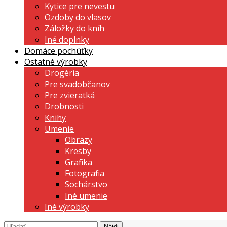
Kytice pre nevestu
Ozdoby do vlasov
Záložky do kníh
Iné doplnky
Domáce pochúťky
Ostatné výrobky
Drogéria
Pre svadobčanov
Pre zvieratká
Drobnosti
Knihy
Umenie
Obrazy
Kresby
Grafika
Fotografia
Sochárstvo
Iné umenie
Iné výrobky
Hľadať: