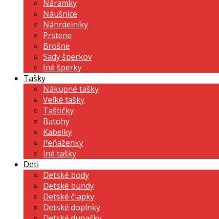
Náramky
Náušnice
Náhrdelníky
Prstene
Brošne
Sady šperkov
Iné šperky
Tašky
Nákupné tašky
Veľké tašky
Taštičky
Batohy
Kabelky
Peňaženky
Iné tašky
Deti
Detské body
Detské bundy
Detské čiapky
Detské doplnky
Detské dupačky