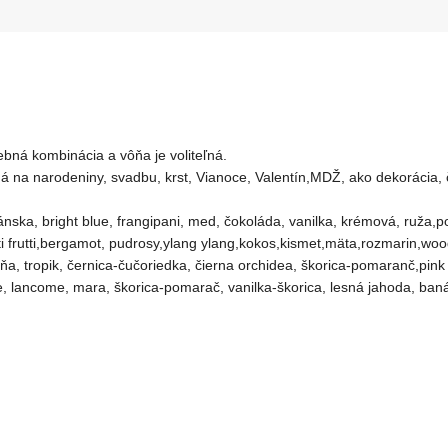
bná kombinácia a vôňa je voliteľná.
 na narodeniny, svadbu, krst, Vianoce, Valentín,MDŽ, ako dekorácia, č
nska, bright blue, frangipani, med, čokoláda, vanilka, krémová, ruža,
tti frutti,bergamot, pudrosy,ylang ylang,kokos,kismet,mäta,rozmarin,wo
kyňa, tropik, černica-čučoriedka, čierna orchidea, škorica-pomaranč,pin
e, lancome, mara, škorica-pomarač, vanilka-škorica, lesná jahoda, baná