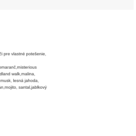
i pre vlastné potešenie,
pomaranč,misterious
odland walk,malina,
k musk, lesná jahoda,
n,mojito, santal,jablkový