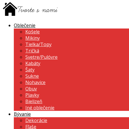
Oblečenie
Košele
Mikiny
Tielka/Topy
Tričká
Svetre/Pulóvre
Kabáty
Šaty
Sukne
Nohavice
Obuv
Plavky
Bielizeň
Iné oblečenie
Bývanie
Dekorácie
Fľaše