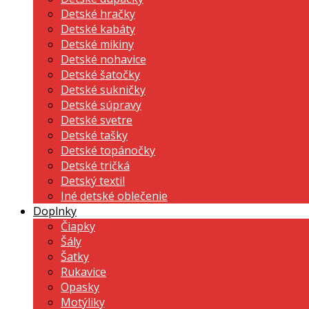
Detské hračky
Detské kabáty
Detské mikiny
Detské nohavice
Detské šatočky
Detské sukničky
Detské súpravy
Detské svetre
Detské tašky
Detské topánočky
Detské tričká
Detský textil
Iné detské oblečenie
Doplnky
Čiapky
Šály
Šatky
Rukavice
Opasky
Motýliky