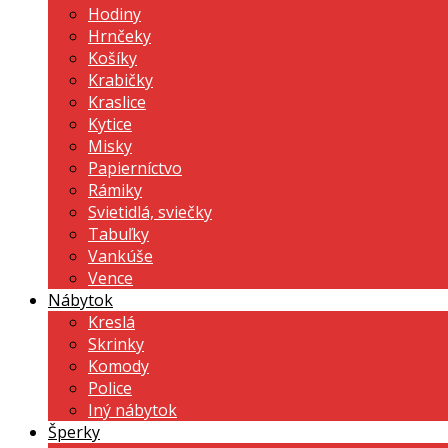
Hodiny
Hrnčeky
Košíky
Krabičky
Kraslice
Kytice
Misky
Papierníctvo
Rámiky
Svietidlá, sviečky
Tabuľky
Vankúše
Vence
Nábytok
Kreslá
Skrinky
Komody
Police
Iný nábytok
Šperky