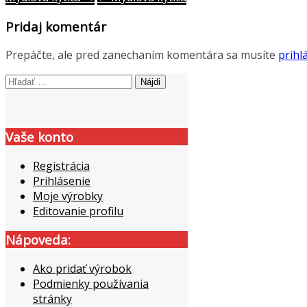
Post
navigation
Pridaj komentár
Prepáčte, ale pred zanechaním komentára sa musíte
prihlá
Hľadať:
Vaše konto
Registrácia
Prihlásenie
Moje výrobky
Editovanie profilu
Nápoveda:
Ako pridať výrobok
Podmienky používania
stránky