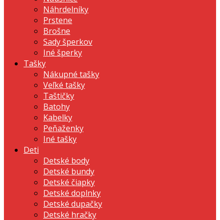
Náhrdelníky
Prstene
Brošne
Sady šperkov
Iné šperky
Tašky
Nákupné tašky
Veľké tašky
Taštičky
Batohy
Kabelky
Peňaženky
Iné tašky
Deti
Detské body
Detské bundy
Detské čiapky
Detské doplnky
Detské dupačky
Detské hračky