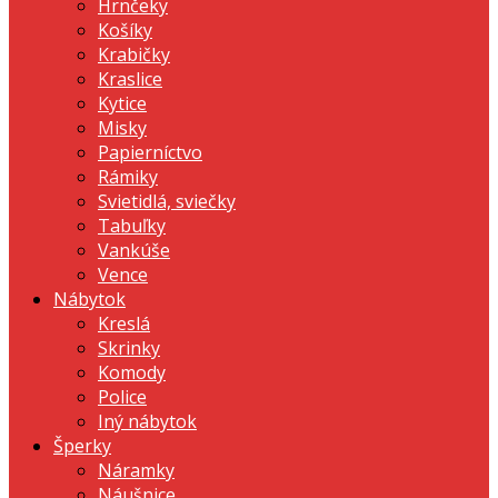
Hrnčeky
Košíky
Krabičky
Kraslice
Kytice
Misky
Papierníctvo
Rámiky
Svietidlá, sviečky
Tabuľky
Vankúše
Vence
Nábytok
Kreslá
Skrinky
Komody
Police
Iný nábytok
Šperky
Náramky
Náušnice