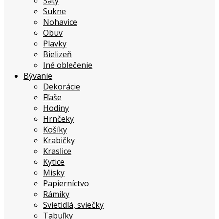
Šaty
Sukne
Nohavice
Obuv
Plavky
Bielizeň
Iné oblečenie
Bývanie
Dekorácie
Fľaše
Hodiny
Hrnčeky
Košíky
Krabičky
Kraslice
Kytice
Misky
Papierníctvo
Rámiky
Svietidlá, sviečky
Tabuľky