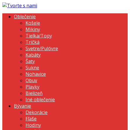
Oblečenie
Košele
Mikiny
Tielka/Topy
Tričká
Svetre/Pulóvre
Kabáty
Šaty
Sukne
Nohavice
Obuv
Plavky
Bielizeň
Iné oblečenie
Bývanie
Dekorácie
Fľaše
Hodiny