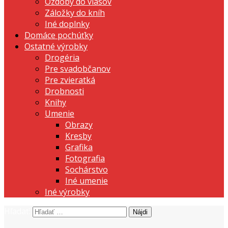
Ozdoby do vlasov
Záložky do kníh
Iné doplnky
Domáce pochúťky
Ostatné výrobky
Drogéria
Pre svadobčanov
Pre zvieratká
Drobnosti
Knihy
Umenie
Obrazy
Kresby
Grafika
Fotografia
Sochárstvo
Iné umenie
Iné výrobky
Hľadať:
prezentujeme vašu domácu tvorbu
Tvorte s nami