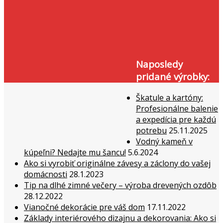
Naposledy
pridané výrobky:
Škatule a kartóny:
Profesionálne balenie
a expedícia pre každú
potrebu
25.11.2025
Vodný kameň v
kúpeľni? Nedajte mu šancu!
5.6.2024
Ako si vyrobiť originálne závesy a záclony do vašej
domácnosti
28.1.2023
Tip na dlhé zimné večery – výroba drevených ozdôb
28.12.2022
Vianočné dekorácie pre váš dom
17.11.2022
Základy interiérového dizajnu a dekorovania: Ako si