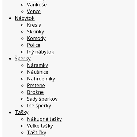
Vankúše
Vence
Nábytok
Kreslá
Skrinky
Komody
Police
Iný nábytok
Šperky
Náramky
Náušnice
Náhrdelníky
Prstene
Brošne
Sady šperkov
Iné šperky
Tašky
Nákupné tašky
Veľké tašky
Taštičky