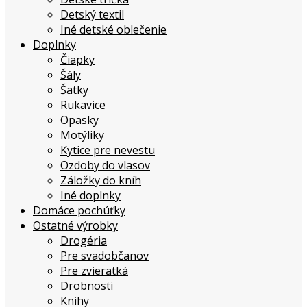
Detský textil
Iné detské oblečenie
Doplnky
Čiapky
Šály
Šatky
Rukavice
Opasky
Motýliky
Kytice pre nevestu
Ozdoby do vlasov
Záložky do kníh
Iné doplnky
Domáce pochúťky
Ostatné výrobky
Drogéria
Pre svadobčanov
Pre zvieratká
Drobnosti
Knihy