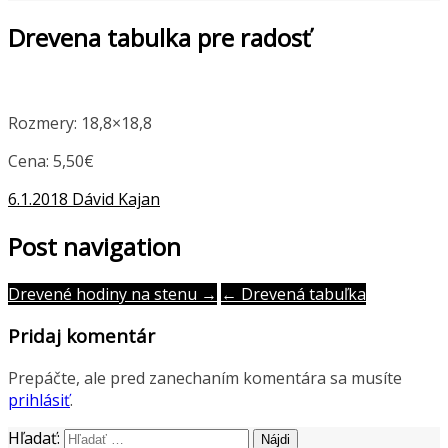
Drevena tabulka pre radosť
Rozmery: 18,8×18,8
Cena: 5,50€
6.1.2018
Dávid Kajan
Post navigation
Drevené hodiny na stenu →
← Drevená tabuľka
Pridaj komentár
Prepáčte, ale pred zanechaním komentára sa musíte
prihlásiť
.
Hľadať: