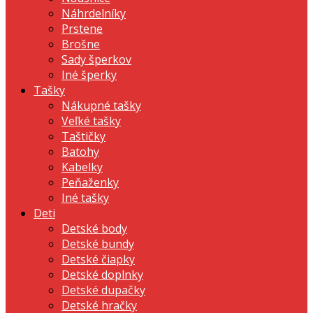
Náhrdelníky
Prstene
Brošne
Sady šperkov
Iné šperky
Tašky
Nákupné tašky
Veľké tašky
Taštičky
Batohy
Kabelky
Peňaženky
Iné tašky
Deti
Detské body
Detské bundy
Detské čiapky
Detské doplnky
Detské dupačky
Detské hračky