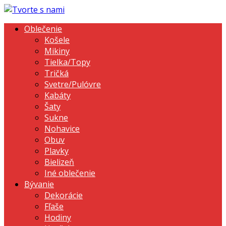
Oblečenie
Košele
Mikiny
Tielka/Topy
Tričká
Svetre/Pulóvre
Kabáty
Šaty
Sukne
Nohavice
Obuv
Plavky
Bielizeň
Iné oblečenie
Bývanie
Dekorácie
Fľaše
Hodiny