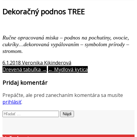
Dekoračný podnos TREE
Ručne opracovaná miska – podnos na pochutiny, ovocie,
cukríky…dekorovaná vypálovaním – symbolom prírody –
stromom.
6.1.2018
Veronika Kikinderová
Post
Drevená tabuľka →
← Mydlová kytica
navigation
Pridaj komentár
Prepáčte, ale pred zanechaním komentára sa musíte
prihlásiť
.
Hľadať: