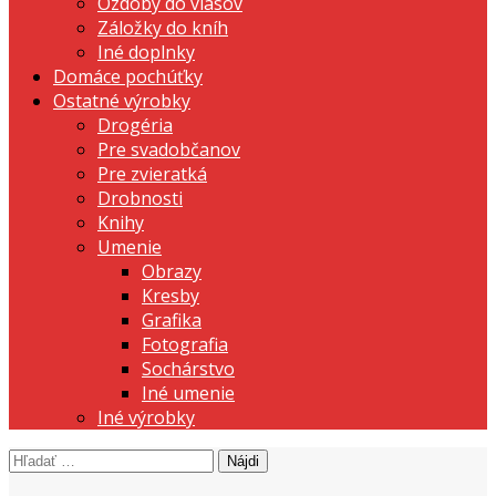
Ozdoby do vlasov
Záložky do kníh
Iné doplnky
Domáce pochúťky
Ostatné výrobky
Drogéria
Pre svadobčanov
Pre zvieratká
Drobnosti
Knihy
Umenie
Obrazy
Kresby
Grafika
Fotografia
Sochárstvo
Iné umenie
Iné výrobky
Hľadať:
prezentujeme vašu domácu tvorbu
Tvorte s nami