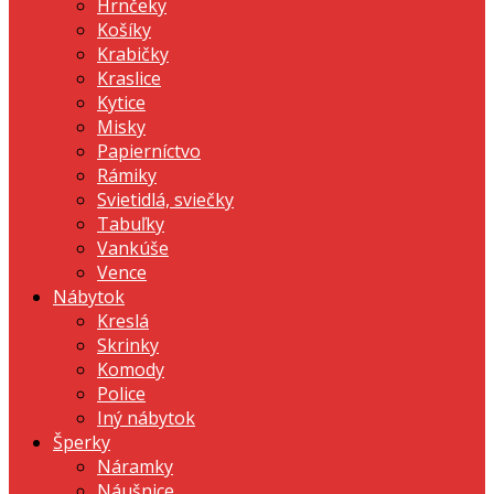
Hrnčeky
Košíky
Krabičky
Kraslice
Kytice
Misky
Papierníctvo
Rámiky
Svietidlá, sviečky
Tabuľky
Vankúše
Vence
Nábytok
Kreslá
Skrinky
Komody
Police
Iný nábytok
Šperky
Náramky
Náušnice