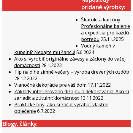
pridané výrobky:
Škatule a kartóny:
Profesionálne balenie
a expedícia pre každú
potrebu
25.11.2025
Vodný kameň v
kúpeľni? Nedajte mu šancu!
5.6.2024
Ako si vyrobiť originálne závesy a záclony do vašej
domácnosti
28.1.2023
Tip na dlhé zimné večery – výroba drevených ozdôb
28.12.2022
Vianočné dekorácie pre váš dom
17.11.2022
Základy interiérového dizajnu a dekorovania: Ako si
zariadiť a zútulniť domácnosť
13.11.2022
Praktické tipy, ako si začať vyrábať vlastné
oblečenie
6.7.2022
Blogy, články: