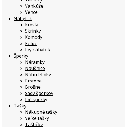
Vankúše
Vence
Nábytok
Kreslá
Skrinky
Komody
Police
Iný nábytok
Šperky
Náramky
Náušnice
Náhrdelníky
Prstene
Brošne
Sady šperkov
Iné šperky
Tašky
Nákupné tašky
Veľké tašky
Taštičky