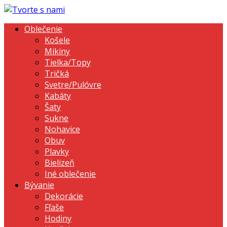
Oblečenie
Košele
Mikiny
Tielka/Topy
Tričká
Svetre/Pulóvre
Kabáty
Šaty
Sukne
Nohavice
Obuv
Plavky
Bielizeň
Iné oblečenie
Bývanie
Dekorácie
Fľaše
Hodiny