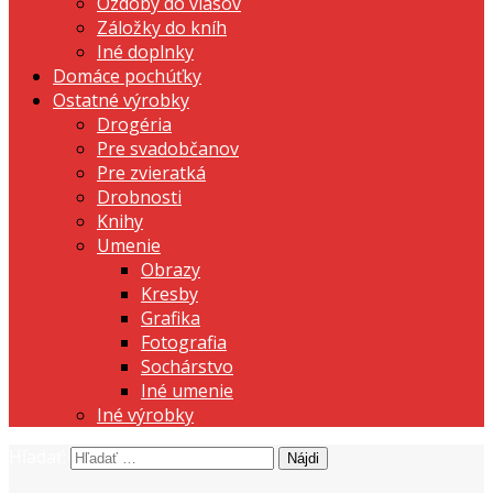
Ozdoby do vlasov
Záložky do kníh
Iné doplnky
Domáce pochúťky
Ostatné výrobky
Drogéria
Pre svadobčanov
Pre zvieratká
Drobnosti
Knihy
Umenie
Obrazy
Kresby
Grafika
Fotografia
Sochárstvo
Iné umenie
Iné výrobky
Hľadať:
prezentujeme vašu domácu tvorbu
Tvorte s nami