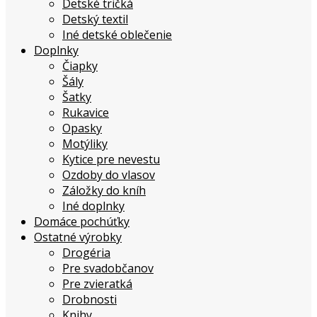
Detské tričká
Detský textil
Iné detské oblečenie
Doplnky
Čiapky
Šály
Šatky
Rukavice
Opasky
Motýliky
Kytice pre nevestu
Ozdoby do vlasov
Záložky do kníh
Iné doplnky
Domáce pochúťky
Ostatné výrobky
Drogéria
Pre svadobčanov
Pre zvieratká
Drobnosti
Knihy