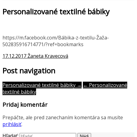
Personalizované textilné bábiky
https://m.facebook.com/Bábika-z-textilu-Žaža-
502835916714771/?ref=bookmarks
17.12.2017
Žaneta Kravecová
Post navigation
Personalizované textilné bábiky →
← Personalizované
textilné bábiky
Pridaj komentár
Prepáčte, ale pred zanechaním komentára sa musíte
prihlásiť
.
Hľadať: