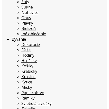
Šaty
Sukne
Nohavice
Obuv
Plavky
Bielizeň
Iné oblečenie
Bývanie
Dekorácie
Fľaše
Hodiny
Hrnčeky
Košíky
Krabičky
Kraslice
Kytice
Misky
Papierníctvo
Rámiky
Svietidlá, sviečky
Tabuľky