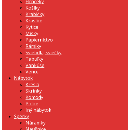
Hrnčeky
Košíky
Krabičky
Kraslice
Kytice
Misky
Papierníctvo
Rámiky
Svietidlá, sviečky
Tabuľky
Vankúše
Vence
Nábytok
Kreslá
Skrinky
Komody
Police
Iný nábytok
Šperky
Náramky
Náušnice