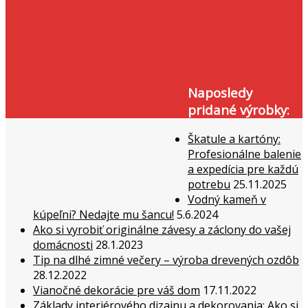
Naposledy
pridané výrobky:
Škatule a kartóny:
Profesionálne balenie
a expedícia pre každú
potrebu
25.11.2025
Vodný kameň v
kúpeľni? Nedajte mu šancu!
5.6.2024
Ako si vyrobiť originálne závesy a záclony do vašej
domácnosti
28.1.2023
Tip na dlhé zimné večery – výroba drevených ozdôb
28.12.2022
Vianočné dekorácie pre váš dom
17.11.2022
Základy interiérového dizajnu a dekorovania: Ako si