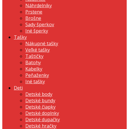
Náhrdelníky
Prstene
Brošne
Sady šperkov
Iné šperky
Tašky
Nákupné tašky
Veľké tašky
Taštičky
Batohy
Kabelky
Peňaženky
Iné tašky
Deti
Detské body
Detské bundy
Detské čiapky
Detské doplnky
Detské dupačky
Detské hračky