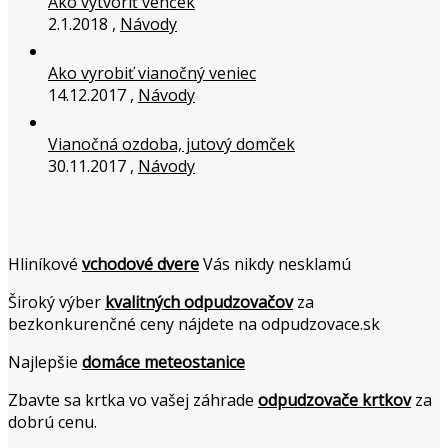
Ako vytvoriť venček
2.1.2018 ,
Návody
Ako vyrobiť vianočný veniec
14.12.2017 ,
Návody
Vianočná ozdoba, jutový domček
30.11.2017 ,
Návody
Hliníkové
vchodové dvere
Vás nikdy nesklamú
Široký výber
kvalitných odpudzovačov
za
bezkonkurenčné ceny nájdete na odpudzovace.sk
Najlepšie
domáce meteostanice
Zbavte sa krtka vo vašej záhrade
odpudzovače krtkov
za
dobrú cenu.