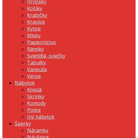
Hrnčeky
Košíky
Krabičky
Kraslice
Kytice
Misky
Papierníctvo
Rámiky
Svietidlá, sviečky
Tabuľky
Vankúše
Vence
Nábytok
Kreslá
Skrinky
Komody
Police
Iný nábytok
Šperky
Náramky
Náušnice