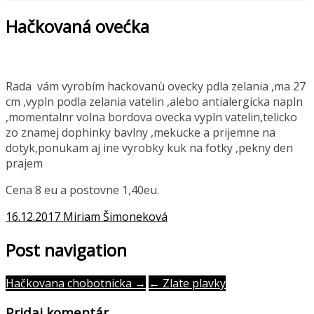
Hačkovaná ovećka
Rada vám vyrobím hackovanù ovecky pdla zelania ,ma 27
cm ,vypln podla zelania vatelin ,alebo antialergicka napln
,momentalnr volna bordova ovecka vypln vatelin,telicko
zo znamej dophinky bavlny ,mekucke a prijemne na
dotyk,ponukam aj ine vyrobky kuk na fotky ,pekny den
prajem
Cena 8 eu a postovne 1,40eu.
16.12.2017
Miriam Šimoneková
Post navigation
Hačkovana chobotnicka →
← Zlate plavky
Pridaj komentár