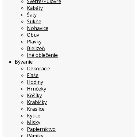
Svetre/Pulóvre
Kabáty
Šaty
Sukne
Nohavice
Obuv
Plavky
Bielizeň
Iné oblečenie
Bývanie
Dekorácie
Fľaše
Hodiny
Hrnčeky
Košíky
Krabičky
Kraslice
Kytice
Misky
Papierníctvo
Rámiky