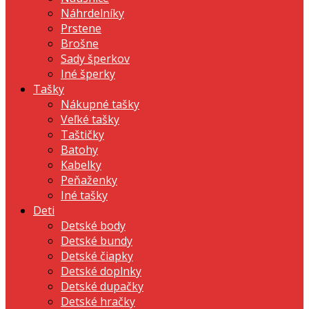
Náhrdelníky
Prstene
Brošne
Sady šperkov
Iné šperky
Tašky
Nákupné tašky
Veľké tašky
Taštičky
Batohy
Kabelky
Peňaženky
Iné tašky
Deti
Detské body
Detské bundy
Detské čiapky
Detské doplnky
Detské dupačky
Detské hračky