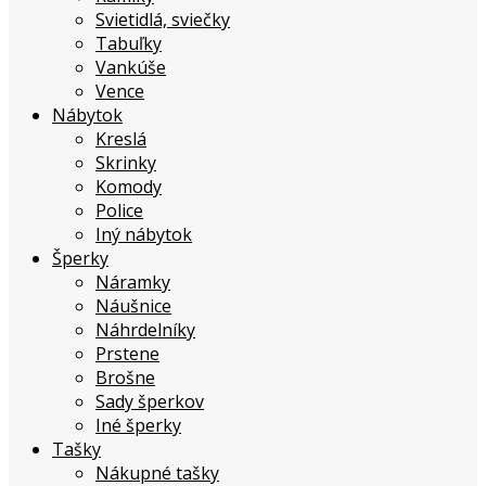
Svietidlá, sviečky
Tabuľky
Vankúše
Vence
Nábytok
Kreslá
Skrinky
Komody
Police
Iný nábytok
Šperky
Náramky
Náušnice
Náhrdelníky
Prstene
Brošne
Sady šperkov
Iné šperky
Tašky
Nákupné tašky