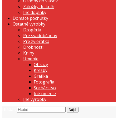
Ozdoby do vlasov
Záložky do kníh
Iné doplnky
Domáce pochúťky
Ostatné výrobky
Drogéria
Pre svadobčanov
Pre zvieratká
Drobnosti
Knihy
Umenie
Obrazy
Kresby
Grafika
Fotografia
Sochárstvo
Iné umenie
Iné výrobky
Hľadať:
prezentujeme vašu domácu tvorbu
Tvorte s nami