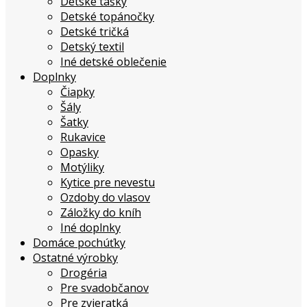
Detské tašky
Detské topánočky
Detské tričká
Detský textil
Iné detské oblečenie
Doplnky
Čiapky
Šály
Šatky
Rukavice
Opasky
Motýliky
Kytice pre nevestu
Ozdoby do vlasov
Záložky do kníh
Iné doplnky
Domáce pochúťky
Ostatné výrobky
Drogéria
Pre svadobčanov
Pre zvieratká