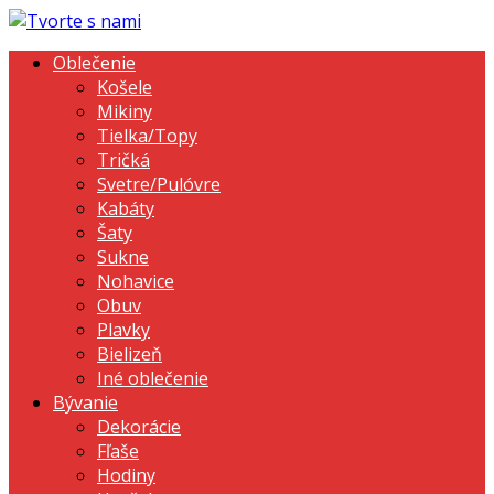
Oblečenie
Košele
Mikiny
Tielka/Topy
Tričká
Svetre/Pulóvre
Kabáty
Šaty
Sukne
Nohavice
Obuv
Plavky
Bielizeň
Iné oblečenie
Bývanie
Dekorácie
Fľaše
Hodiny