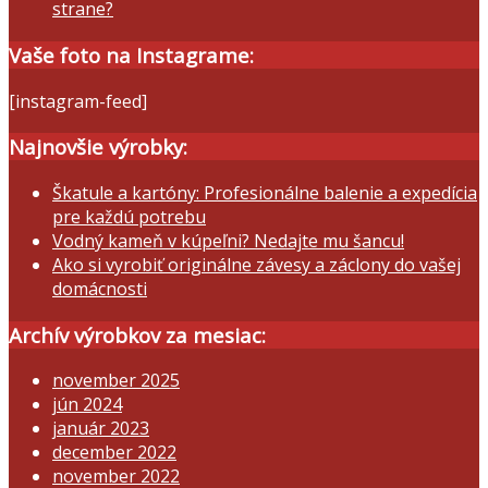
strane?
Vaše foto na Instagrame:
[instagram-feed]
Najnovšie výrobky:
Škatule a kartóny: Profesionálne balenie a expedícia
pre každú potrebu
Vodný kameň v kúpeľni? Nedajte mu šancu!
Ako si vyrobiť originálne závesy a záclony do vašej
domácnosti
Archív výrobkov za mesiac:
november 2025
jún 2024
január 2023
december 2022
november 2022