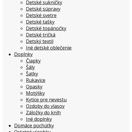
Detské sukničky
Detské súpravy
Detské svetre
Detské tašky
Detské topánočky
Detské tričká
Detský textil
Iné detské oblečenie
Doplnky
Čiapky
Šály
Šatky
Rukavice
Opasky
Motýliky
Kytice pre nevestu
Ozdoby do vlasov
Záložky do kníh
Iné doplnky
Domáce pochúťky