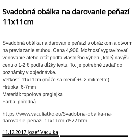
Svadobná obálka na darovanie peňazí
11x11cm
Svadobná obálka na darovanie peňazí s obrázkom a otvormi
na previazanie stuhou. Cena 4,90€. Možnosť vygravírovať
venovanie alebo citát podľa vlastného výberu, ktorý navýši
cenu o 1-2 € podľa dĺžky textu. To, je potrebné zadať do
poznámky v objednávke.
Veľkosť: 11x11cm (môže sa meniť +/- 2 milimetre)
Hrúbka: 6-7mm
Materiál: topoľová preglejka
Farba: prírodná
https://www.vaculiatko.eu/Svadobna-obalka-na-
darovanie-penazi-11x11cm-d522.htm
11.12.2017
Jozef Vaculka