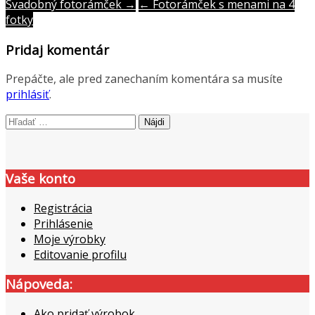
Post
Svadobný fotorámček →
← Fotorámček s menami na 4
fotky
navigation
Pridaj komentár
Prepáčte, ale pred zanechaním komentára sa musíte
prihlásiť
.
Hľadať:
Vaše konto
Registrácia
Prihlásenie
Moje výrobky
Editovanie profilu
Nápoveda:
Ako pridať výrobok