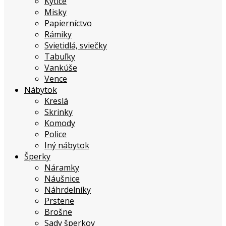
Kytice
Misky
Papierníctvo
Rámiky
Svietidlá, sviečky
Tabuľky
Vankúše
Vence
Nábytok
Kreslá
Skrinky
Komody
Police
Iný nábytok
Šperky
Náramky
Náušnice
Náhrdelníky
Prstene
Brošne
Sady šperkov