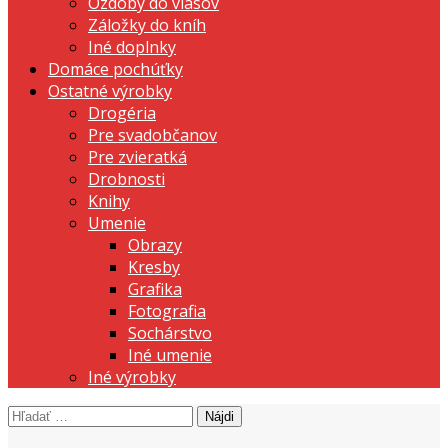
Ozdoby do vlasov
Záložky do kníh
Iné doplnky
Domáce pochúťky
Ostatné výrobky
Drogéria
Pre svadobčanov
Pre zvieratká
Drobnosti
Knihy
Umenie
Obrazy
Kresby
Grafika
Fotografia
Sochárstvo
Iné umenie
Iné výrobky
Hľadať:
prezentujeme vašu domácu tvorbu
Tvorte s nami