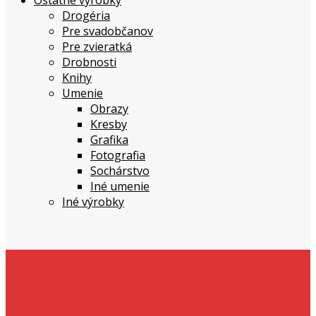
Ostatné výrobky
Drogéria
Pre svadobčanov
Pre zvieratká
Drobnosti
Knihy
Umenie
Obrazy
Kresby
Grafika
Fotografia
Sochárstvo
Iné umenie
Iné výrobky