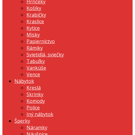
Hrnčeky
Košíky
Krabičky
Kraslice
Kytice
Misky
Papierníctvo
Rámiky
Svietidlá, sviečky
Tabuľky
Vankúše
Vence
Nábytok
Kreslá
Skrinky
Komody
Police
Iný nábytok
Šperky
Náramky
Náušnice