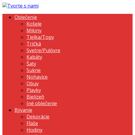
Oblečenie
Košele
Mikiny
Tielka/Topy
Tričká
Svetre/Pulóvre
Kabáty
Šaty
Sukne
Nohavice
Obuv
Plavky
Bielizeň
Iné oblečenie
Bývanie
Dekorácie
Fľaše
Hodiny