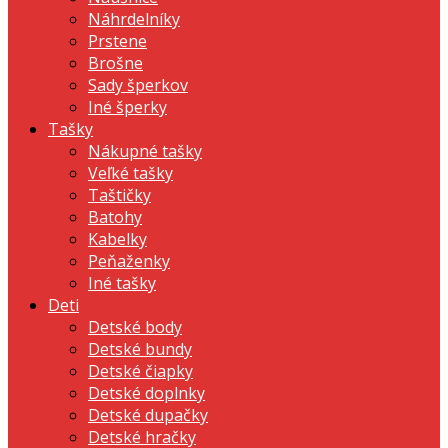
Náhrdelníky
Prstene
Brošne
Sady šperkov
Iné šperky
Tašky
Nákupné tašky
Veľké tašky
Taštičky
Batohy
Kabelky
Peňaženky
Iné tašky
Deti
Detské body
Detské bundy
Detské čiapky
Detské doplnky
Detské dupačky
Detské hračky