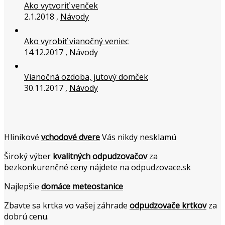
Ako vytvoriť venček
2.1.2018 ,
Návody
Ako vyrobiť vianočný veniec
14.12.2017 ,
Návody
Vianočná ozdoba, jutový domček
30.11.2017 ,
Návody
Hliníkové
vchodové dvere
Vás nikdy nesklamú
Široký výber
kvalitných odpudzovačov
za
bezkonkurenčné ceny nájdete na odpudzovace.sk
Najlepšie
domáce meteostanice
Zbavte sa krtka vo vašej záhrade
odpudzovače krtkov
za
dobrú cenu.