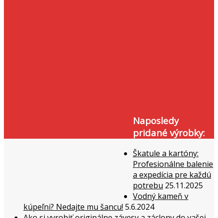
Naposledy
pridané výrobky:
Škatule a kartóny:
Profesionálne balenie
a expedícia pre každú
potrebu
25.11.2025
Vodný kameň v
kúpeľni? Nedajte mu šancu!
5.6.2024
Ako si vyrobiť originálne závesy a záclony do vašej