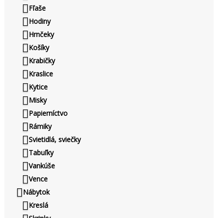
Fľaše
Hodiny
Hrnčeky
Košíky
Krabičky
Kraslice
Kytice
Misky
Papierníctvo
Rámiky
Svietidlá, sviečky
Tabuľky
Vankúše
Vence
Nábytok
Kreslá