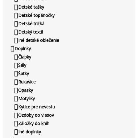
Detské tašky
Detské topánočky
Detské tričká
Detský textil
Iné detské oblečenie
Doplnky
Čiapky
Šály
Šatky
Rukavice
Opasky
Motýliky
Kytice pre nevestu
Ozdoby do vlasov
Záložky do kníh
Iné doplnky