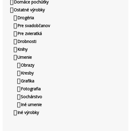
Domáce pochúťky
Ostatné výrobky
Drogéria
Pre svadobčanov
Pre zvieratká
Drobnosti
Knihy
Umenie
Obrazy
Kresby
Grafika
Fotografia
Sochárstvo
Iné umenie
Iné výrobky