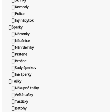
Skrinky
Komody
Police
Iný nábytok
Šperky
Náramky
Náušnice
Náhrdelníky
Prstene
Brošne
Sady šperkov
Iné šperky
Tašky
Nákupné tašky
Veľké tašky
Taštičky
Batohy