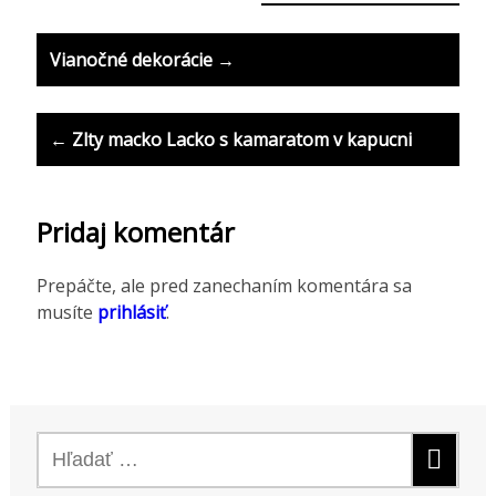
P
Vianočné dekorácie →
o
s
← Zlty macko Lacko s kamaratom v kapucni
t
n
Pridaj komentár
a
v
Prepáčte, ale pred zanechaním komentára sa
musíte
prihlásiť
.
i
g
a
t
H
i
ľ