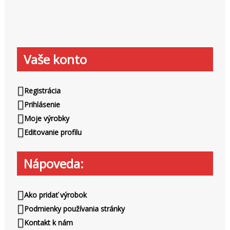
a
o
d
n
a
ť
Vaše konto
:
Registrácia
Prihlásenie
Moje výrobky
Editovanie profilu
Nápoveda:
Ako pridať výrobok
Podmienky používania stránky
Kontakt k nám