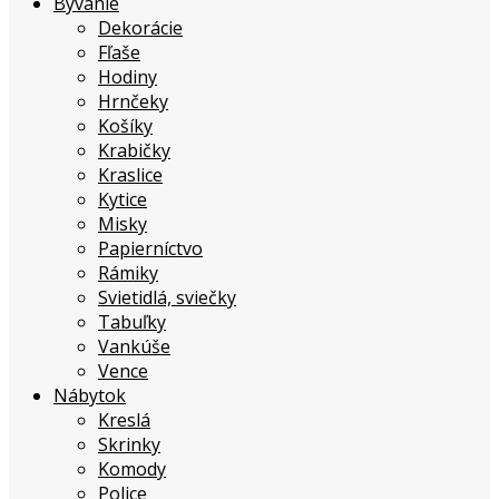
Bývanie
Dekorácie
Fľaše
Hodiny
Hrnčeky
Košíky
Krabičky
Kraslice
Kytice
Misky
Papierníctvo
Rámiky
Svietidlá, sviečky
Tabuľky
Vankúše
Vence
Nábytok
Kreslá
Skrinky
Komody
Police