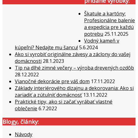
pridané výrobky:
Škatule a kartóny:
Profesionálne balenie
a expedícia pre každú
potrebu
25.11.2025
Vodný kameň v
kúpeľni? Nedajte mu šancu!
5.6.2024
Ako si vyrobiť originálne závesy a záclony do vašej
domácnosti
28.1.2023
Tip na dlhé zimné večery – výroba drevených ozdôb
28.12.2022
Vianočné dekorácie pre váš dom
17.11.2022
Základy interiérového dizajnu a dekorovania: Ako si
zariadiť a zútulniť domácnosť
13.11.2022
Praktické tipy, ako si začať vyrábať vlastné
oblečenie
6.7.2022
Blogy, články:
Návody