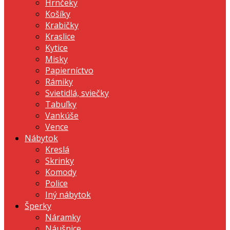
Hrnčeky
Košíky
Krabičky
Kraslice
Kytice
Misky
Papierníctvo
Rámiky
Svietidlá, sviečky
Tabuľky
Vankúše
Vence
Nábytok
Kreslá
Skrinky
Komody
Police
Iný nábytok
Šperky
Náramky
Náušnice