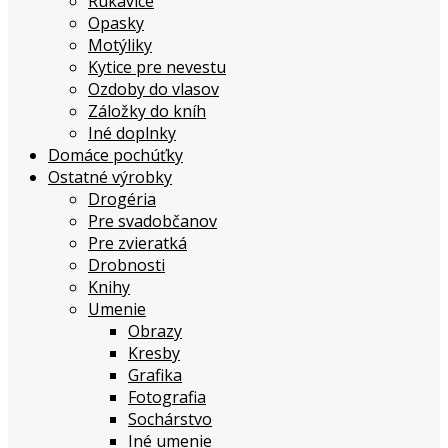
Rukavice
Opasky
Motýliky
Kytice pre nevestu
Ozdoby do vlasov
Záložky do kníh
Iné doplnky
Domáce pochúťky
Ostatné výrobky
Drogéria
Pre svadobčanov
Pre zvieratká
Drobnosti
Knihy
Umenie
Obrazy
Kresby
Grafika
Fotografia
Sochárstvo
Iné umenie