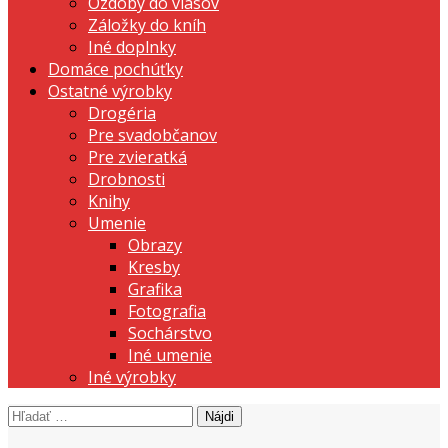
Ozdoby do vlasov
Záložky do kníh
Iné doplnky
Domáce pochúťky
Ostatné výrobky
Drogéria
Pre svadobčanov
Pre zvieratká
Drobnosti
Knihy
Umenie
Obrazy
Kresby
Grafika
Fotografia
Sochárstvo
Iné umenie
Iné výrobky
Hľadať:
prezentujeme vašu domácu tvorbu
Tvorte s nami