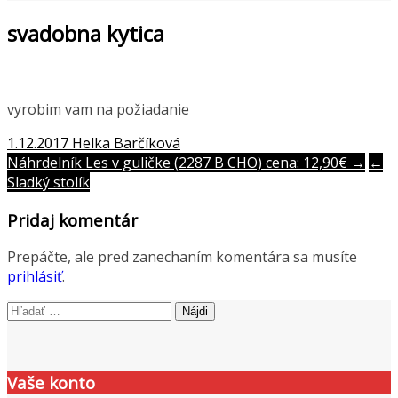
svadobna kytica
vyrobim vam na požiadanie
1.12.2017
Helka Barčíková
Post
Náhrdelník Les v guličke (2287 B CHO) cena: 12,90€ →
←
Sladký stolík
navigation
Pridaj komentár
Prepáčte, ale pred zanechaním komentára sa musíte
prihlásiť
.
Hľadať:
Vaše konto