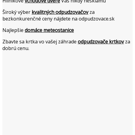
Hliníkové
vchodové dvere
Vás nikdy nesklamú
Široký výber
kvalitných odpudzovačov
za
bezkonkurenčné ceny nájdete na odpudzovace.sk
Najlepšie
domáce meteostanice
Zbavte sa krtka vo vašej záhrade
odpudzovače krtkov
za
dobrú cenu.