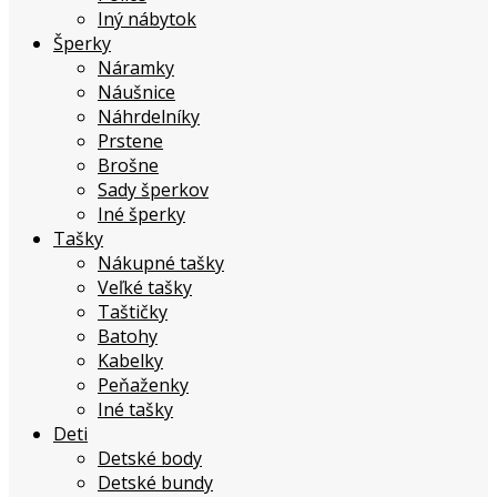
Iný nábytok
Šperky
Náramky
Náušnice
Náhrdelníky
Prstene
Brošne
Sady šperkov
Iné šperky
Tašky
Nákupné tašky
Veľké tašky
Taštičky
Batohy
Kabelky
Peňaženky
Iné tašky
Deti
Detské body
Detské bundy