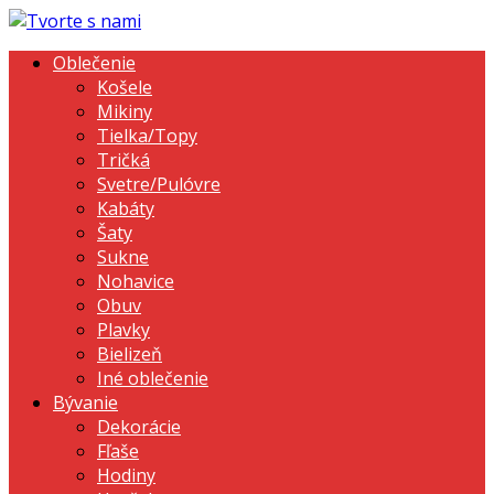
Oblečenie
Košele
Mikiny
Tielka/Topy
Tričká
Svetre/Pulóvre
Kabáty
Šaty
Sukne
Nohavice
Obuv
Plavky
Bielizeň
Iné oblečenie
Bývanie
Dekorácie
Fľaše
Hodiny