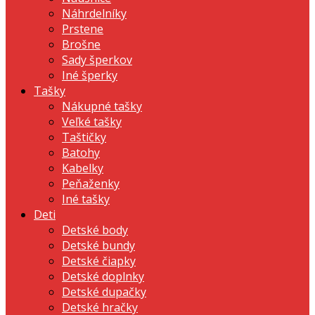
Náhrdelníky
Prstene
Brošne
Sady šperkov
Iné šperky
Tašky
Nákupné tašky
Veľké tašky
Taštičky
Batohy
Kabelky
Peňaženky
Iné tašky
Deti
Detské body
Detské bundy
Detské čiapky
Detské doplnky
Detské dupačky
Detské hračky